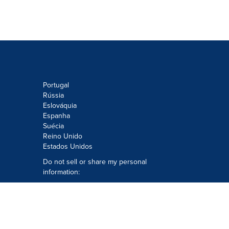
Portugal
Rússia
Eslováquia
Espanha
Suécia
Reino Unido
Estados Unidos
Do not sell or share my personal
information:
Submit via
Privacy@cision.com
Call Privacy toll-free: 877-297-8921
Copyright © 2026
Cision
US Inc.