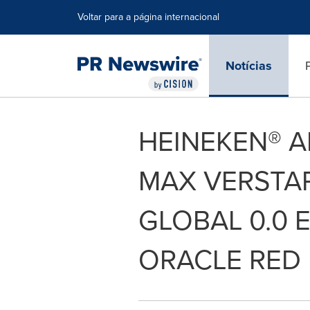
Declaração de Acessibilidade
Saltar a Navegação
Voltar para a página internacional
Notícias
HEINEKEN® A
MAX VERSTA
GLOBAL 0.0 
ORACLE RED 