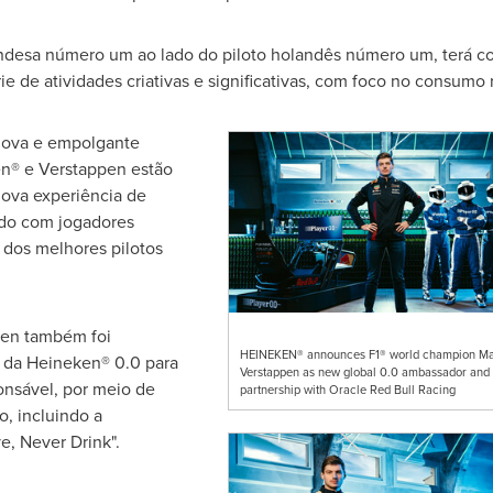
andesa número um ao lado do piloto holandês número um, terá c
e de atividades criativas e significativas, com foco no consumo
 nova e empolgante
ken® e Verstappen estão
nova experiência de
ando com jogadores
 dos melhores pilotos
pen também foi
HEINEKEN® announces F1® world champion M
 da Heineken® 0.0 para
Verstappen as new global 0.0 ambassador and
onsável, por meio de
partnership with Oracle Red Bull Racing
o, incluindo a
, Never Drink".