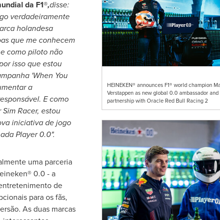
undial da F1®
,
disse:
lgo verdadeiramente
marca holandesa
soas que me conhecem
e como piloto não
por isso que estou
campanha 'When You
HEINEKEN® announces F1® world champion M
aumentar a
Verstappen as new global 0.0 ambassador and
responsável. E como
partnership with Oracle Red Bull Racing 2
r
Sim Racer
, estou
va iniciativa de jogo
da Player 0.0".
almente uma parceria
eineken® 0.0 - a
 entretenimento de
cionais para os fãs,
ersão. As duas marcas