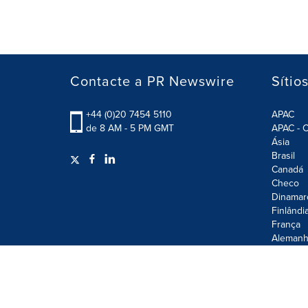
Contacte a PR Newswire
Sítio
+44 (0)20 7454 5110
APAC
de 8 AM - 5 PM GMT
APAC - C
Ásia
Brasil
Canadá
Checo
Dinamar
Finlândi
França
Alemanh
Terms of Use
Privacy Policy
Information Security P