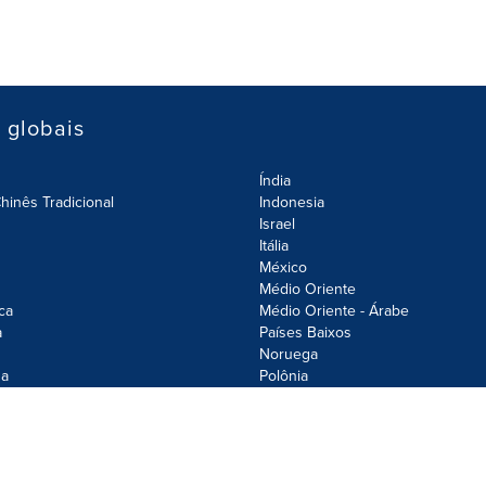
s globais
Índia
hinês Tradicional
Indonesia
Israel
Itália
México
Médio Oriente
ca
Médio Oriente - Árabe
a
Países Baixos
Noruega
a
Polônia
olicy
Site Map
Cookie Settings