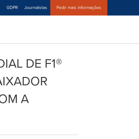
0
GDPR
Journalistas
Pedir mais informações
AL DE F1®
AIXADOR
COM A