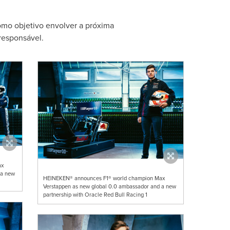
omo objetivo envolver a próxima
 responsável.
ax
 a new
HEINEKEN® announces F1® world champion Max
Verstappen as new global 0.0 ambassador and a new
partnership with Oracle Red Bull Racing 1