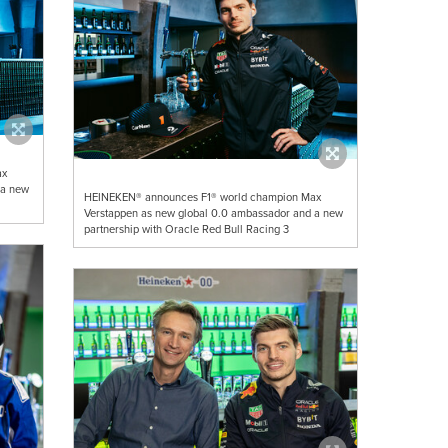
ax
 a new
HEINEKEN® announces F1® world champion Max
Verstappen as new global 0.0 ambassador and a new
partnership with Oracle Red Bull Racing 3