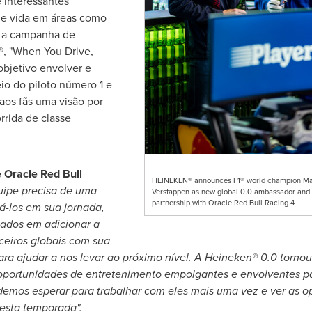
 interessantes
e vida em áreas como
o a campanha de
, "When You Drive,
objetivo envolver e
io do piloto número 1 e
aos fãs uma visão por
rrida de classe
e Oracle Red Bull
HEINEKEN® announces F1® world champion M
uipe precisa de uma
Verstappen as new global 0.0 ambassador and
partnership with Oracle Red Bull Racing 4
iá-los em sua jornada,
ados em adicionar a
eiros globais com sua
ra ajudar a nos levar ao próximo nível. A Heineken® 0.0 tornou
portunidades de entretenimento empolgantes e envolventes par
demos esperar para trabalhar com eles mais uma vez e ver as o
esta temporada".