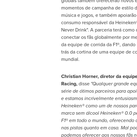
globais também oferecerão novos e
momentos de campanha de estilo d
música e jogos, e também apoiarã
consumo responsável da Heineken®
Never Drink". A parceria terá como 
conectar os fãs globalmente por me
da equipe de corrida da F1®, dando 
trás da cortina de uma equipe de co
mundial.
Christian Horner
, diretor da equip
Racing,
disse
"Qualquer grande eq
série de ótimos parceiros para apo
e estamos incrivelmente entusiasm
Heineken® como um de nossos parc
marca sem álcool Heineken® 0.0 pa
F1® em todo o mundo, oferecendo o
nas pistas quanto em casa. Mal po
podemos oferecer aos nossos fãs n