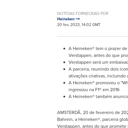
NOTÍCIAS FORNECIDAS POR
Heineken
20 fev, 2023, 14:02 GMT
A Heineken® tem o prazer de f
Verstappen
, antes do que pr
Verstappen será um embaixado
A parceria, reunindo dois íco
ativações criativas, incluindo
A Heineken® promoveu o "When
ingressou na F1® em 2016
A Heineken® também anuncia p
AMSTERDÃ
,
20 de fevereiro de 20
Bahrein, a Heineken®, parceira glo
Verstappen
, antes do que promete 