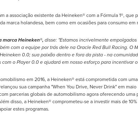
m a associação existente da Heineken® com a Fórmula 1®, que 
 da marca holandesa, bem como em ocasiões para consumo em m
da marca Heineken®,
disse: "Estamos incrivelmente empolgados
ém com a equipe por trás dele na Oracle Red Bull Racing. O M
 Heineken 0.0; sua paixão dentro e fora da pista - na comunida
om o Player 0.0 e ajudará em nosso esforço para incentivar o
omobilismo em 2016, a Heineken® está comprometida com uma m
e relançou sua campanha "When You Drive, Never Drink" em mai
om parcerias globais de automobilismo agora oferecendo uma pl
lém disso, a Heineken® comprometeu-se a investir mais de 10%
poiar estes programas.