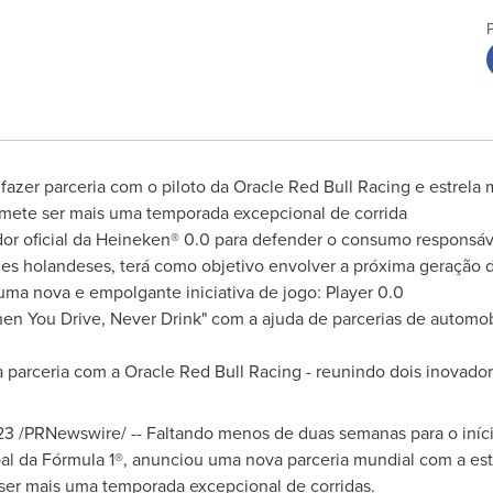
azer parceria com o piloto da Oracle Red Bull Racing e estrela
omete ser mais uma temporada excepcional de corrida
r oficial da Heineken® 0.0 para defender o consumo responsáv
nes holandeses, terá como objetivo envolver a próxima geração 
 uma nova e empolgante iniciativa de jogo: Player 0.0
 You Drive, Never Drink" com a ajuda de parcerias de automobi
arceria com a Oracle Red Bull Racing - reunindo dois inovador
23
/PRNewswire/ -- Faltando menos de duas semanas para o iníc
bal da Fórmula 1®, anunciou uma nova parceria mundial com a es
ser mais uma temporada excepcional de corridas.