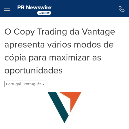
Declaração de Acessibilidade
Saltar a Navegação
Hamburger menu
O Copy Trading da Vantage
apresenta vários modos de
cópia para maximizar as
oportunidades
Portugal - Português