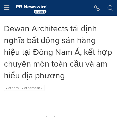
Tuyên bố về khả năng truy cập
Skip Navigation
Hamburger menu
Dewan Architects tái định
nghĩa bất động sản hàng
hiệu tại Đông Nam Á, kết hợp
chuyên môn toàn cầu và am
hiểu địa phương
Vietnam - Vietnamese