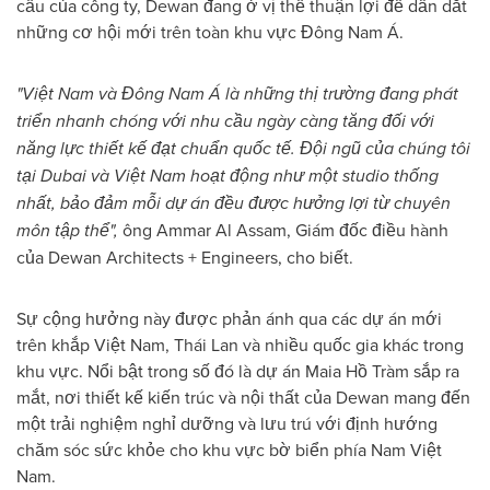
cầu của công ty, Dewan đang ở vị thế thuận lợi để dẫn dắt
những cơ hội mới trên toàn khu vực Đông Nam Á.
"Việt Nam và Đông Nam Á là những thị trường đang phát
triển nhanh chóng với nhu cầu ngày càng tăng đối với
năng lực thiết kế đạt chuẩn quốc tế. Đội ngũ của chúng tôi
tại Dubai và Việt Nam hoạt động như một studio thống
nhất, bảo đảm mỗi dự án đều được hưởng lợi từ chuyên
môn tập thể",
ông Ammar Al Assam, Giám đốc điều hành
của Dewan Architects + Engineers, cho biết.
Sự cộng hưởng này được phản ánh qua các dự án mới
trên khắp Việt Nam, Thái Lan và nhiều quốc gia khác trong
khu vực. Nổi bật trong số đó là dự án Maia Hồ Tràm sắp ra
mắt, nơi thiết kế kiến trúc và nội thất của Dewan mang đến
một trải nghiệm nghỉ dưỡng và lưu trú với định hướng
chăm sóc sức khỏe cho khu vực bờ biển phía Nam Việt
Nam.