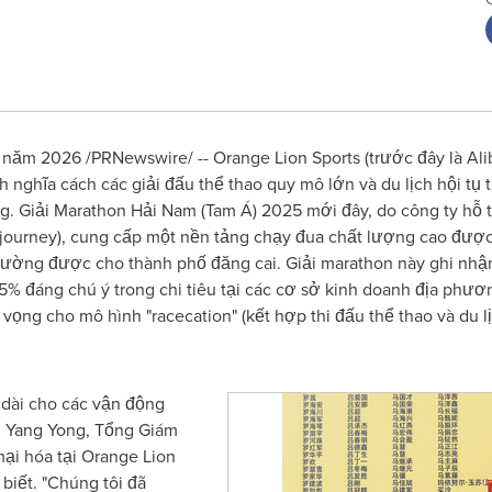
1 năm 2026 /PRNewswire/ -- Orange Lion Sports (trước đây là Ali
h nghĩa cách các giải đấu thể thao quy mô lớn và du lịch hội tu
g. Giải Marathon Hải Nam (Tam Á) 2025 mới đây, do công ty hỗ trợ
-journey), cung cấp một nền tảng chạy đua chất lượng cao đư
đo lường được cho thành phố đăng cai. Giải marathon này ghi nhận
% đáng chú ý trong chi tiêu tại các cơ sở kinh doanh địa ph
n vọng cho mô hình "racecation" (kết hợp thi đấu thể thao và du 
u dài cho các vận động
, Yang Yong, Tổng Giám
ại hóa tại Orange Lion
 biết. "Chúng tôi đã