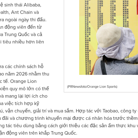
ệ sinh thái Alibaba,
alth, Ant Chain và
a ngoài ngày thi đấu.
ận động viên đến từ
ủa Trung Quốc và cả
 tiêu nhiều hơn liên
 ra các chính sách hỗ
thao năm 2026 nhằm thu
c tế. Orange Lion
(PRNewsfoto/Orange Lion Sports)
kiện quy mô lớn có thể
à mang lại lợi ích cho
 việc tích hợp kỹ
trú, vận chuyển, giải trí và mua sắm. Hợp tác với Taobao, công ty 
 đãi và chương trình khuyến mại được cá nhân hóa trước thềm sự
ơng tác tiêu dùng bằng cách giới thiệu các đặc sản ẩm thực khu
vận động viên trên khắp Trung Quốc.