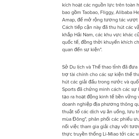
kích hoạt các nguồn lực trên toàn h
bao gồm Taobao, Fliggy, Alibaba He
Amap, để mở rộng tương tác vượt r
Cách tiếp cận này đã thu hút các v
khắp Hải Nam, các khu vực khác c
quốc tế, đồng thời khuyến khích chi
quan đến sự kiện".
Sở Du lịch và Thể thao tỉnh đã đưa
trợ tài chính cho các sự kiện thể 
hút các giải đấu trong nước và quố
Sports đã chứng minh cách các sự 
tạo ra hoạt động kinh tế bền vững v
doanh nghiệp địa phương thông qua
thuật số các dịch vụ ăn uống, lưu 
mùa Đông", phân phối các phiếu ưu
nối việc tham gia giải chạy với tư
thực truyền thống Li-Miao tới các 