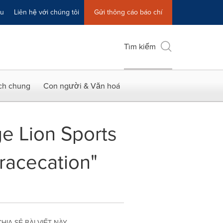
ệu
Liên hệ với chúng tôi
Gửi thông cáo báo chí
Tìm kiếm
ích chung
Con người & Văn hoá
e Lion Sports
"racecation"
CHIA SẺ BÀI VIẾT NÀY