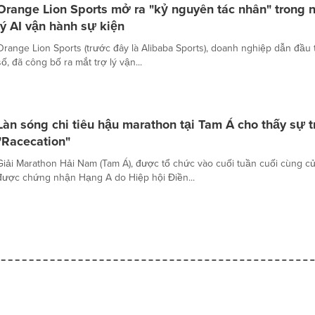
Orange Lion Sports mở ra "kỷ nguyên tác nhân" trong ng
lý AI vận hành sự kiện
Orange Lion Sports (trước đây là Alibaba Sports), doanh nghiệp dẫn đầu 
số, đã công bố ra mắt trợ lý vận...
Làn sóng chi tiêu hậu marathon tại Tam Á cho thấy sự 
"Racecation"
Giải Marathon Hải Nam (Tam Á), được tổ chức vào cuối tuần cuối cùng c
được chứng nhận Hạng A do Hiệp hội Điền...