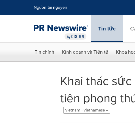
Tuyên bố về khả năng truy cập
Skip Navigation
Nguồn tài nguyên
Tin tức
C
Tin chính
Kinh doanh và Tiền tệ
Khoa họ
Khai thác sức
tiên phong thú
Vietnam - Vietnamese