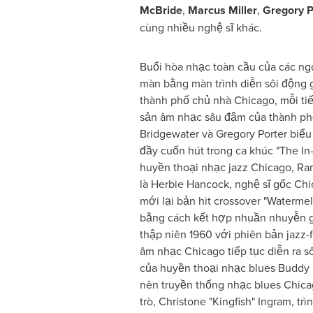
McBride
,
Marcus Miller
,
Gregory P
cùng nhiều nghệ sĩ khác.
Buổi hòa nhạc toàn cầu của các n
màn bằng màn trình diễn sôi động 
thành phố chủ nhà Chicago, mỗi ti
sản âm nhạc sâu đậm của thành ph
Bridgewater và Gregory Porter biểu
đầy cuốn hút trong ca khúc "The I
huyền thoại nhạc jazz Chicago, Ra
là Herbie Hancock, nghệ sĩ gốc Ch
mới lại bản hit crossover "Waterm
bằng cách kết hợp nhuần nhuyễn gi
thập niên 1960 với phiên bản jazz-
âm nhạc Chicago tiếp tục diễn ra s
của huyền thoại nhạc blues Buddy
nên truyền thống nhạc blues Chi
trò, Christone "Kingfish" Ingram, tr