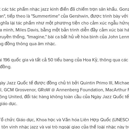
t các tác phẩm nhạc jazz kinh điển đã chiếm trọn sân khấu. Go
n", tiếp theo là "Summertime" của Gershwin, được trình bày với 
nghĩa lại tác phẩm như một phương tiện cho cảm xúc ngẫu hứng 
ủa mình, Miles Davis, bằng một bản trình diễn đầy cảm xúc bài h
 truyền thống, "Imagine," bài ca bất hủ về hòa bình của John L
ng đồng thông qua âm nhạc.
 196 quốc gia và tất cả 50 tiểu bang của Hoa Kỳ, thông qua các 
 đồng.
ày Jazz Quốc tế được đồng chủ trì bởi Quintin Primo III, Micha
tal, GCM Grosvenor, GRoW @ Annenberg Foundation, MacArthur 
g United, đối tác hàng không toàn cầu của Ngày Jazz Quốc tế)
giáo dục.
Tổ chức Giáo dục, Khoa học và Văn hóa Liên Hợp Quốc (UNESCO
ôn vinh nhạc jazz và vai trò ngoại giao của thể loại nhạc này t