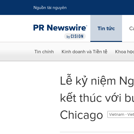
Tuyên bố về khả năng truy cập
Skip Navigation
Nguồn tài nguyên
Tin tức
C
Tin chính
Kinh doanh và Tiền tệ
Khoa họ
Lễ kỷ niệm Ng
kết thúc với 
Chicago
Vietnam - Vi