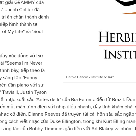
oạt giải GRAMMY của
". Jacob Collier đã
tri ân chân thành dành
iệp hình thành tại
 of My Life" và "Soul
n đầy xúc động với sự
ài "Seems I'm Never
rình bày, tiếp theo là
y sáng tạo "Funny
Herbie Hancock Institute of Jazz
trên đàn piano với sự
Travis II, Justin Tyson
iết mục xuất sắc "Antes de Ir" của Bia Ferreira đến từ Brazil. Đ
đến một màn trình diễn với nhịp điệu nhanh, đầy tính khám ph
nhạc cổ điển. Dianne Reeves đã truyền tải cái hồn sâu sắc ngập 
ng cách viết nhạc của Duke Ellington, trong khi Kurt Elling m
ột sáng tác của Bobby Timmons gắn liền với Art Blakey và nhóm 