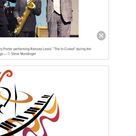
y Porter performing Ramsey Lewis’ “The In-Crowd” during the
cago — © Steve Mundinger