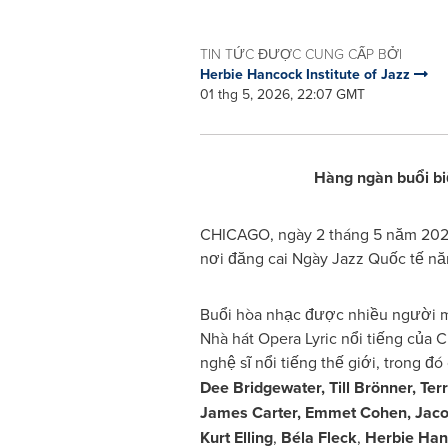
TIN TỨC ĐƯỢC CUNG CẤP BỞI
Herbie Hancock Institute of Jazz
01 thg 5, 2026, 22:07 GMT
Hàng ngàn buổi biể
CHICAGO
,
ngày 2 tháng 5 năm 20
nơi đăng cai Ngày Jazz Quốc tế năm
Buổi hòa nhạc được nhiều người mo
Nhà hát Opera Lyric nổi tiếng của 
nghệ sĩ nổi tiếng thế giới, trong đó
Dee Bridgewater, Till Brönner, Terr
James Carter,
Emmet Cohen, Jacob
Kurt Elling
,
Béla Fleck
,
Herbie Ha