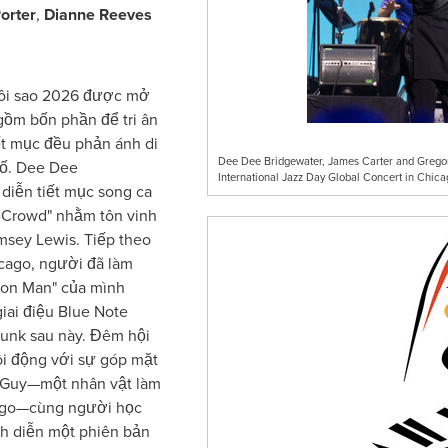
orter
,
Dianne Reeves
gôi sao 2026 được mở
gồm bốn phần để tri ân
ết mục đều phản ánh di
Dee Dee Bridgewater, James Carter and Gregor
ố. Dee Dee
International Jazz Day Global Concert in Chi
 diễn tiết mục song ca
n-Crowd" nhằm tôn vinh
msey Lewis. Tiếp theo
icago, người đã làm
elon Man" của mình
ai điệu Blue Note
funk sau này. Đêm hội
ôi động với sự góp mặt
 Guy—một nhân vật làm
cago—cùng người học
ình diễn một phiên bản