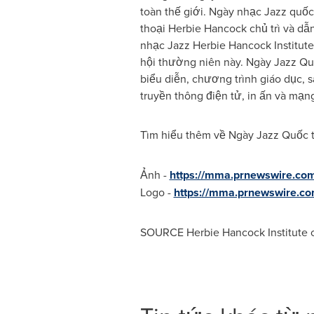
toàn thế giới. Ngày nhạc Jazz quố
thoại Herbie Hancock chủ trì và dẫ
nhạc Jazz Herbie Hancock Institute
hội thường niên này. Ngày Jazz Quố
biểu diễn, chương trình giáo dục, 
truyền thông điện tử, in ấn và mạng
Tìm hiểu thêm về Ngày Jazz Quốc t
Ảnh -
https://mma.prnewswire.co
Logo -
https://mma.prnewswire.c
SOURCE Herbie Hancock Institute o