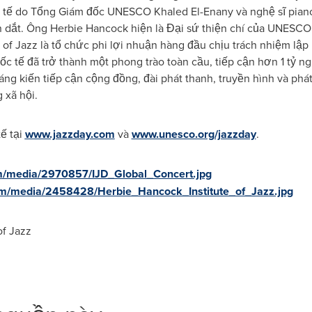
c tế do Tổng Giám đốc UNESCO Khaled El-Enany và nghệ sĩ pian
n dắt. Ông Herbie Hancock hiện là Đại sứ thiện chí của UNESCO 
 of Jazz là tổ chức phi lợi nhuận hàng đầu chịu trách nhiệm lập
c tế đã trở thành một phong trào toàn cầu, tiếp cận hơn 1 tỷ 
sáng kiến tiếp cận cộng đồng, đài phát thanh, truyền hình và phá
 xã hội.
ế tại
www.jazzday.com
và
www.unesco.org/jazzday
.
m/media/2970857/IJD_Global_Concert.jpg
om/media/2458428/Herbie_Hancock_Institute_of_Jazz.jpg
f Jazz