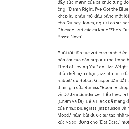
đầy sức mạnh của ca khúc từng đ
ông, "Damn Right, I've Got the Blues
khép lại phần mở đầu bằng một lời 
cho Quincy Jones, người có sự ngh
Chicago, với các ca khúc "She's Out
Bossa Nova".
Buổi tối tiếp tục với màn trình diễ
hòa âm của dàn hợp xướng trong b
Tired of Loving You" do Lizz Wright t
phần kết hợp nhạc jazz hip-hop đầ
Rabbit" do Robert Glasper dẫn dắt 
tham gia của Burniss "Boom Bishop" 
và DJ Jahi Sundance. Tiếp theo là t
(Chạm và Đi), Béla Fleck đã mang 
của nhạc bluegrass, jazz fusion và 
Mood," nắm bắt được sự tao nhã tro
xúc và sôi động cho "Dat Dere," m