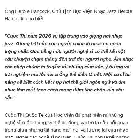
Ông Herbie Hancock, Chủ Tịch Học Viện Nhạc Jazz Herbie
Hancock, cho biết:
"Cuộc Thi năm 2026 sẽ tập trung vào giọng hát nhạc
jazz.
Giọng hát của con người chính là nhạc cụ quan
trọng nhất. Qua tiếng hát, người nghệ sĩ có thể kể một
câu chuyện chạm thẳng đến trái tim người nghe. Âm nhạc
cho phép chúng ta truyền tải những cảm xúc, ý tưởng và
trải nghiệm mà lời nói chẳng thể diễn tả hết. Một ca sĩ tài
năng sẽ biết cách kết hợp hai thế giới ngôn ngữ và âm
nhạc làm một theo cách mang đậm tính nhân văn sâu
sắc."
Cuộc Thi Quốc Tế của Học Viện đã phát hiện ra những
nghệ sĩ xuất chúng, vì thế nó đóng vai trò là cầu nối quan
trọng giữa những tài năng mới nổi và tương lai của nhạc
jazz. Ngoài các nghệ sĩ nói trên, Cuộc Thi còn là bệ phóng