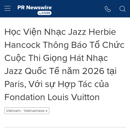
Tuyên bố về khả năng truy cập
Skip Navigation
Hamburger menu
Học Viện Nhạc Jazz Herbie
Hancock Thông Báo Tổ Chức
Cuộc Thi Giọng Hát Nhạc
Jazz Quốc Tế năm 2026 tại
Paris, Với sự Hợp Tác của
Fondation Louis Vuitton
Vietnam - Vietnamese