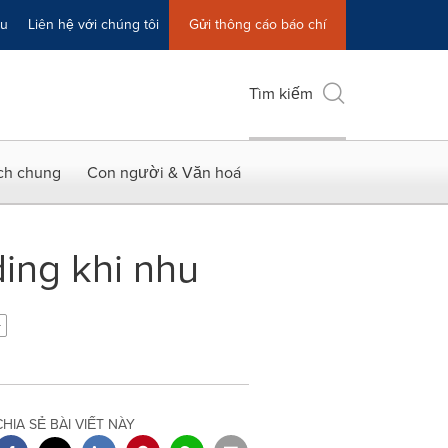
ệu
Liên hệ với chúng tôi
Gửi thông cáo báo chí
Tìm kiếm
ích chung
Con người & Văn hoá
ing khi nhu
CHIA SẺ BÀI VIẾT NÀY