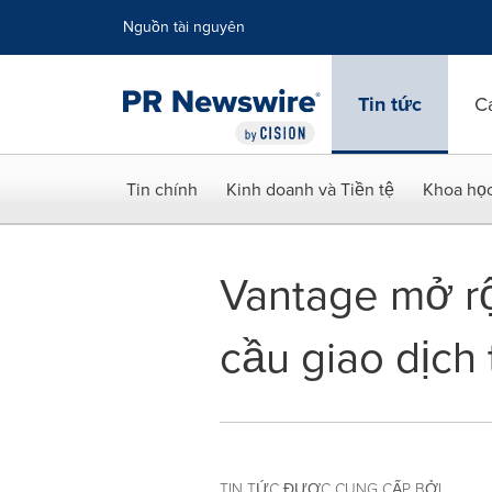
Tuyên bố về khả năng truy cập
Skip Navigation
Nguồn tài nguyên
Tin tức
C
Tin chính
Kinh doanh và Tiền tệ
Khoa họ
Vantage mở rộ
cầu giao dịch
TIN TỨC ĐƯỢC CUNG CẤP BỞI