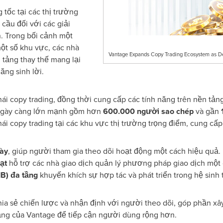
 tốc tại các thị trường
cầu đối với các giải
n. Trong bối cảnh một
một số khu vực, các nhà
Vantage Expands Copy Trading Ecosystem as D
 tảng thay thế mang lại
ăng sinh lời.
hái copy trading, đồng thời cung cấp các tính năng trên nền tản
 ngày càng lớn mạnh gồm hơn
600.000 người sao chép
và gần
hái copy trading tại các khu vực thị trường trọng điểm, cung cấp
gày
, giúp người tham gia theo dõi hoạt động một cách hiệu quả.
ạt
hỗ trợ các nhà giao dịch quản lý phương pháp giao dịch một 
IB) đa tầng
khuyến khích sự hợp tác và phát triển trong hệ sinh t
hia sẻ chiến lược và nhận định với người theo dõi, góp phần x
ầng của Vantage để tiếp cận người dùng rộng hơn.