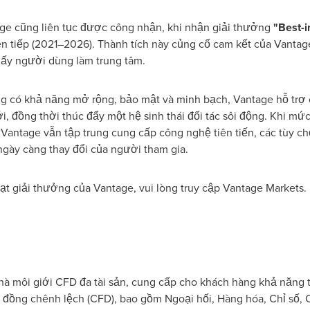
age cũng liên tục được công nhận, khi nhận giải thưởng
"Best-i
n tiếp (2021–2026). Thành tích này củng cố cam kết của Vantag
 lấy người dùng làm trung tâm.
 có khả năng mở rộng, bảo mật và minh bạch, Vantage hỗ trợ c
, đồng thời thúc đẩy một hệ sinh thái đối tác sôi động. Khi mức
 Vantage vẫn tập trung cung cấp công nghệ tiên tiến, các tùy ch
 ngày càng thay đổi của người tham gia.
ạt giải thưởng của Vantage, vui lòng truy cập Vantage Markets.
hà môi giới CFD đa tài sản, cung cấp cho khách hàng khả năng t
đồng chênh lệch (CFD), bao gồm Ngoại hối, Hàng hóa, Chỉ số, Cổ