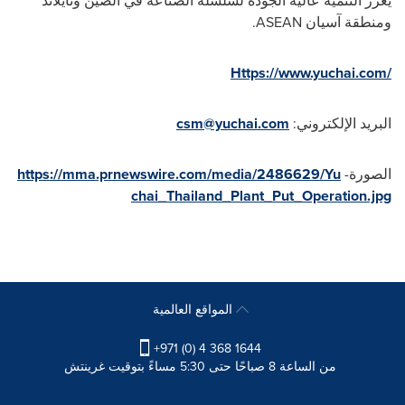
يعزز التنمية عالية الجودة لسلسلة الصناعة في الصين وتايلاند
ومنطقة آسيان
ASEAN
.
Https://www.yuchai.com/
البريد الإلكتروني:
csm@yuchai.com
الصورة-
https://mma.prnewswire.com/media/2486629/Yu
chai_Thailand_Plant_Put_Operation.jpg
المواقع العالمية
+971 (0) 4 368 1644
من الساعة 8 صباحًا حتى 5:30 مساءً بتوقيت غرينتش