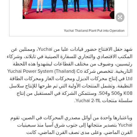
Yuchai Thailand Plant Put into Operation
شهد حفل الافتتاح حضور قيادات عليا من
Yuchai
، وممثلين عن
المكتب الاقتصادي والتجاري للسفارة الصينية في تايلاند، وشركاء
رئيسيين، وضيوف من مختلف القطاعات ليشهدوا هذه اللحظة
التاريخية. تتخصص شركة
) Co
Thailand
Yuchai Power System (
Ltd
في إنتاج محركات الديزل ومحركات الغاز ومحركات الطاقة
النظيفة. وتشمل المنتجات الأولية التي تم طرحها للإنتاج سلاسل
K08
و
S06
و
S04
. وستتمكن الشركة في المستقبل من إنتاج
سلسلة منتجات
Yuchai 2-11L
.
وباعتبارها واحدة من أوائل مصدري المحركات في الصين، تقوم
Yuchai
بتصدير منتجاتها إلى جنوب شرق آسيا منذ سبعينيات
القرن الماضي. وعلى مدى نصف القرن الماضي، كانت