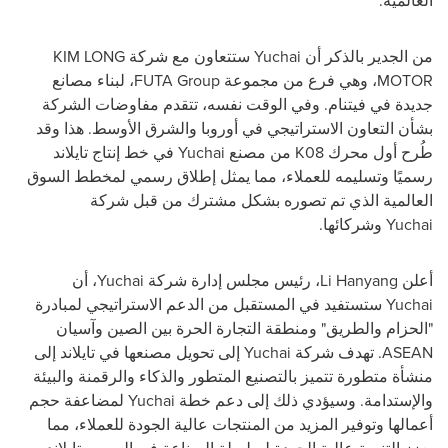
العالمية.
من الجدير بالذكر أن
Yuchai
ستتعاون مع شركة
KIM LONG
MOTOR
، وهي فرع من مجموعة
FUTA Group
، لبناء مصانع
جديدة في فيتنام. وفي الوقت نفسه، تتقدم مفاوضات الشركة
بشأن التعاون الاستراتيجي في أوروبا والشرق الأوسط. هذا وقد
طُرح أول محرك
K08
من مصنع
Yuchai
في خط إنتاج تايلاند
رسميًا وتسليمه للعملاء، مما يمثل إطلاق رسمي لمخطط السوق
العالمية الذي تم تصوره بشكل مشترك من قبل شركة
Yuchai
وشركائها.
أعلن
Li Hanyang
، رئيس مجلس إدارة شركة
Yuchai
، أن
Yuchai
ستستفيد في المستقبل من الدعم الاستراتيجي لمبادرة
"الحزام والطريق" ومنطقة التجارة الحرة بين الصين وآسيان
ASEAN
. تهدف شركة
Yuchai
إلى تحويل مصنعها في تايلاند إلى
منشأة متطورة تتميز بالتصنيع المتطور والذكاء والرقمنة والبيئة
والإستدامة. وسيؤدي ذلك إلى دعم خطة
Yuchai
لمضاعفة حجم
أعمالها وتوفير المزيد من المنتجات عالية الجودة للعملاء، مما