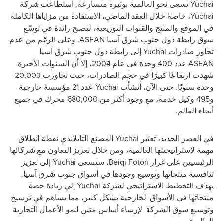
Yuchai
تسعى نحو العالمية بوتيرة متسارعة. استطاعت شركة
Yuchai
، خاصةً خلال العقد الماضي، الاستفادة من مزاياها الكاملة
في الموقع والمنتج والقنوات التوزيعية، لتصبح رائدة في توسّع
سوق رابطة دول جنوب شرق آسيا
ASEAN
. وعلى الرغم من عدم
تجاوز صادرات
Yuchai
إلى رابطة دول جنوب شرق آسيا
ASEAN
عدد 400 وحدة في عام 2004، إلا أن السنوات الأخيرة
شهدت ارتفاعًا كبيرًا في حجم الصادرات، حيث تجاوزت 20,000
وحدة سنويًا. حتى الآن، أنشأت
Yuchai
عدد 21 مؤسسة خارجية
و495 وكيل خدمة، مع وجود أكثر من 680,000 محرك في جميع
أنحاء العالم.
في العصر الجديد، تعتبر
Yuchai
المصنع التايلاندي نقطة انطلاق
مهمة لاستراتيجيتها العالمية، ومن خلال تعزيز التعاون مع شركائها
الرئيسيين على غرار
Beiqi Foton
، ستسعى
Yuchai
إلى تعزيز
تنافسية منتجاتها وتوسيع وجودها في أسواق جنوب شرق آسيا.
يهدف التخطيط الاستراتيجي لشركة
Yuchai
إلي زيادة حصة
منتجاتها في الأسواق الخارجية بشكل كبير، مما يساهم في ترسيخ
وتوسيع سوق الشركة لإرساء أساس متين لنمو الأعمال التجارية