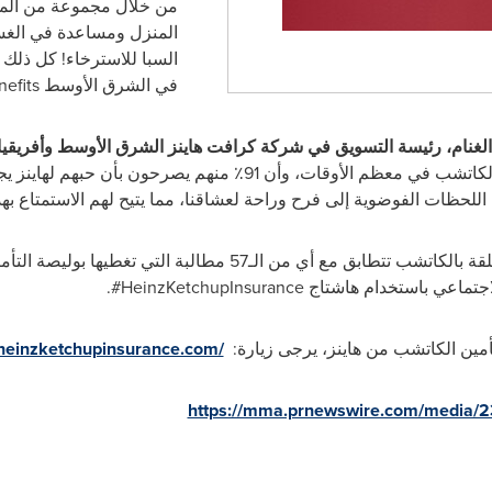
من خلال مجموعة من الم
المنزل ومساعدة في الغ
السبا للاسترخاء! كل ذلك 
في الشرق الأوسط
efits
الغنام، رئيسة التسويق في شركة كرافت هاينز الشرق الأوسط وأفريقيا
محبي كاتشب هاينز يتعرضون لحوادث الكاتشب في معظم الأوقات، وأن 1
اللحظات الفوضوية إلى فرح وراحة لعشاقنا، مما يتيح لهم الاستمتاع بهذ
يُشجع الأفراد الذين تعرضوا لحوادث متعلقة بالكاتشب تتطابق مع أي من
الاجتماعي باستخدام هاشتاج
HeinzKetchupInsurance
#.
أمين الكاتشب من هاينز، يرجى زيارة:
.heinzketchupinsurance.com/
https://mma.prnewswire.com/media/2