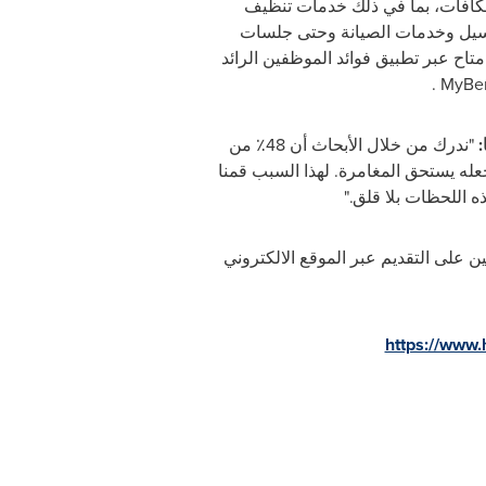
كافآت، بما في ذلك خدمات تنظيف
سيل وخدمات الصيانة وحتى جلسات
متاح عبر تطبيق فوائد الموظفين الرائد
.
MyBen
:
"ندرك من خلال الأبحاث أن 48٪ من
9٪ منهم يصرحون بأن حبهم لهاينز يجعله يستحق المغامرة. لهذا السبب قمنا
ه اللحظات بلا قلق."
 الـ57 مطالبة التي تغطيها بوليصة التأمين على التقديم عبر الموقع الالكتروني
https://www