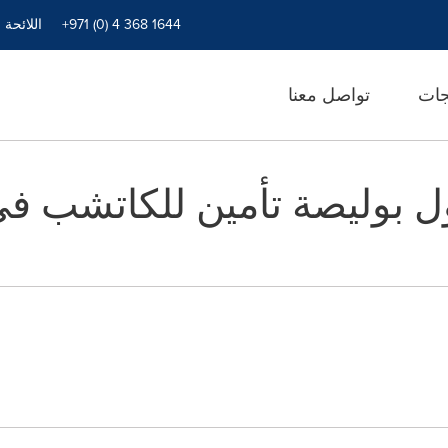
+971 (0) 4 368 1644
اللائحة 
جات
تواصل معنا