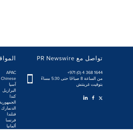
PR Newswire تواصل مع
المواق
APAC
+971 (0) 4 368 1644
من الساعة 8 صباحًا حتى 5:30 مساءً
l Chinese
بتوقيت غرينتش
آسيا
البرازيل
كندا
الجمهورية
الدنمارك
فنلندا
فرنسا
ألمانيا