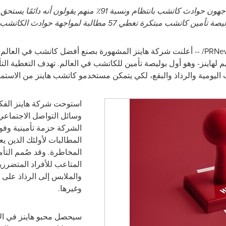
واجهون حوادث كاتشب بانتظام ونسبة
91
٪ منهم يقولون أنه دائمًا يستحق
ب مبتكرة تغطي 57 مطالبة لمواجهة حوادث الكاتشب
أعلنت شركة هاينز المشهورة بصنع أفضل كاتشب في العالم،
 لهاينز- وهو أول بوليصة تأمين للكاتشب في العالم. تهدف التغطية الت
اليومية والرذاذ والبقع، لكي يتمكن مستخدمو كاتشب هاينز من الاستم
استوحت شركة هاينز الفك
وسائل التواصل الاجتماع
المطالبات لأولئك الذين يع
المخاطرة. وقد صُمم التأ
المتاعب للأفراد المتضررين
والملابس إلى الرذاذ على ا
وغيرها.
سيحصل محبو هاينز
في ال