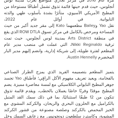
مرة عام 2016 في مركز تجاري متواضع بغرب مدينة لوس
أنجلوس، حيث قدم حينها قائمة تذوق تشمل أطباقًا مستوحاة من
المطبخ الأمريكي الآسيوي، متأثرًا بشدة بأسلوب طهي والدته
التايوانية. في أوائل عام 2022،
نقل
Yao
و
Bailey
مطعمهما
Kato
إلى مقر جديد أكبر من حيث
المساحة ومرخص بالكامل في مركز تسوق
ROW DTLA
الذي يقع
في منطقة
Arts District
بمدينة لوس أنجلوس، حيث تمت
ترقية
Nikki Reginaldo
، التي عملت في منصب مدير عام
المطعم لفترة طويلة، إلى شريكة إدارية، وانضم إليهم مدير البار
المخضرم
Austin Hennelly
.
يتميز المطعم بتصميمه الفريد الذي يمزج الطراز الصناعي
بالفخامة، ويعيد تعريف مفهوم الأكل الراقٍي؛ فأطباق
Yao
تجسد
جوهر المطبخ التايواني الكلاسيكي مع لمسة معاصرة مميزة. يضم
المطبخ موقدًا وفرنًا خاصًا يعملان بالحطب، ويقدم قائمة تذوق
تتكون من 12 طبقًا استثنائيًا، بما في ذلك سمك القد المتبل
بالكراميل مع الحلزون البحري والريحان، والكركند المشوي مع
الخبز المحمص بالكركند وصلصة مصنوعة من قشور الكركند
المشوية، وكاسترد سلطعون دونجونيس مع زعانف السمك وخل