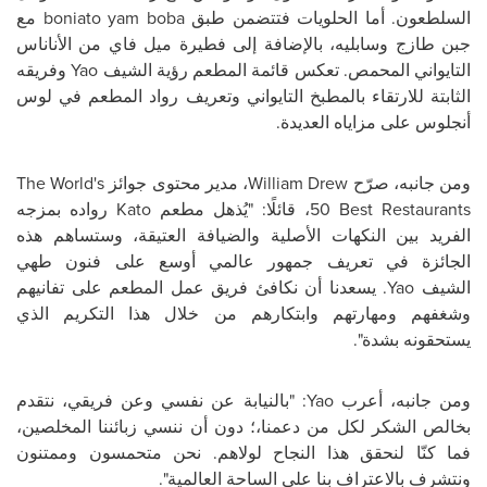
السلطعون. أما الحلويات فتتضمن طبق
boniato yam boba
مع
جبن طازج وسابليه، بالإضافة إلى فطيرة ميل فاي من الأناناس
التايواني المحمص. تعكس قائمة المطعم رؤية الشيف
Yao
وفريقه
الثابتة للارتقاء بالمطبخ التايواني وتعريف رواد المطعم في لوس
أنجلوس على مزاياه العديدة.
ومن جانبه، صرّح
William Drew
، مدير محتوى جوائز
The World's
50 Best Restaurants
، قائلًا: "يُذهل مطعم
Kato
رواده بمزجه
الفريد بين النكهات الأصلية والضيافة العتيقة، وستساهم هذه
الجائزة في تعريف جمهور عالمي أوسع على فنون طهي
الشيف
Yao
. يسعدنا أن نكافئ فريق عمل المطعم على تفانيهم
وشغفهم ومهارتهم وابتكارهم من خلال هذا التكريم الذي
يستحقونه بشدة".
ومن جانبه، أعرب
Yao
: "بالنيابة عن نفسي وعن فريقي، نتقدم
بخالص الشكر لكل من دعمنا،؛ دون أن ننسي زبائننا المخلصين،
فما كنّا لنحقق هذا النجاح لولاهم. نحن متحمسون وممتنون
ونتشرف بالاعتراف بنا على الساحة العالمية".