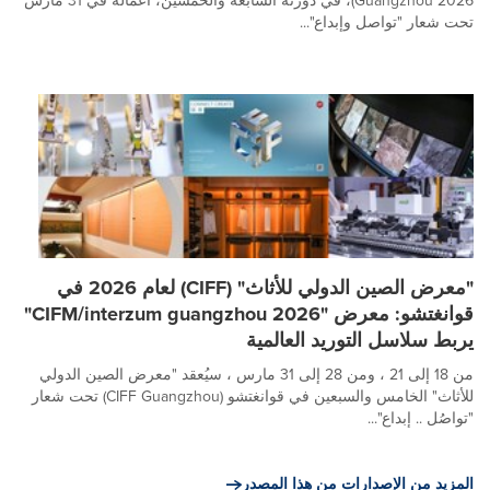
Guangzhou 2026)، في دورته السابعة والخمسين، أعماله في 31 مارس
تحت شعار "تواصل وإبداع"...
"معرض الصين الدولي للأثاث" (CIFF) لعام 2026 في
قوانغتشو: معرض "CIFM/interzum guangzhou 2026"
يربط سلاسل التوريد العالمية
من 18 إلى 21 ، ومن 28 إلى 31 مارس ، سيُعقد "معرض الصين الدولي
للأثاث" الخامس والسبعين في قوانغتشو (CIFF Guangzhou) تحت شعار
"تواصُل .. إبداع"...
المزيد من الإصدارات من هذا المصدر