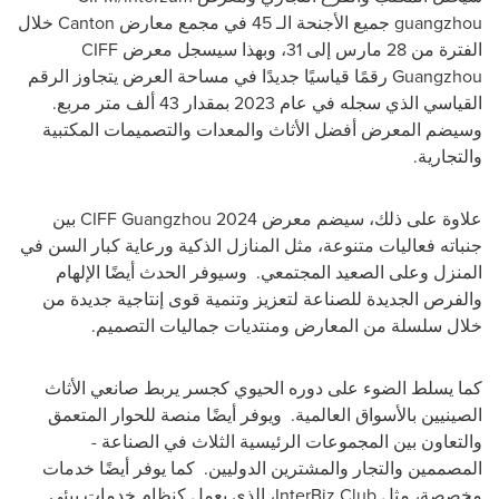
guangzhou جميع الأجنحة الـ 45 في مجمع معارض Canton خلال
الفترة من 28 مارس إلى 31، وبهذا سيسجل معرض CIFF
Guangzhou رقمًا قياسيًا جديدًا في مساحة العرض يتجاوز الرقم
القياسي الذي سجله في عام 2023 بمقدار 43 ألف متر مربع.
وسيضم المعرض أفضل الأثاث والمعدات والتصميمات المكتبية
والتجارية.
علاوة على ذلك، سيضم معرض CIFF Guangzhou 2024 بين
جنباته فعاليات متنوعة، مثل المنازل الذكية ورعاية كبار السن في
المنزل وعلى الصعيد المجتمعي. وسيوفر الحدث أيضًا الإلهام
والفرص الجديدة للصناعة لتعزيز وتنمية قوى إنتاجية جديدة من
خلال سلسلة من المعارض ومنتديات جماليات التصميم.
كما يسلط الضوء على دوره الحيوي كجسر يربط صانعي الأثاث
الصينيين بالأسواق العالمية. ويوفر أيضًا منصة للحوار المتعمق
والتعاون بين المجموعات الرئيسية الثلاث في الصناعة -
المصممين والتجار والمشترين الدوليين. كما يوفر أيضًا خدمات
مخصصة، مثل InterBiz Club، الذي يعمل كنظام خدمات بيئي