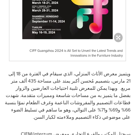
CIFF Guangzhou 2024 is All Set to Unveil the Latest Trends and
Innovations in the Furniture Industry
ويتميز معرض الأثاث المنزلي، الذي سيقام في الفترة من 18 إلى
21 مارس، بتصميم مُحسن أكبر يمتد على مساحة 435 ألف متر
مربع. وبهذا يمكن للمعرض تلبية احتياجات العارضين والزوار
بفضل ما يتميز به من مساحات شاسعة ومميزات متقدمة. شهدت
قطاعات التصميم والمفروشات الناعمة وغرف الطعام نموًا بنسبة
66% و69% و71% على التوالي، وهو ما ساهم في تسليط الضوء
على موضوعي ذكاء التصميم وملاءمته لكبار السن.
سيحتل المكتب والفرع التجاري ومعرض CIFM/interzum