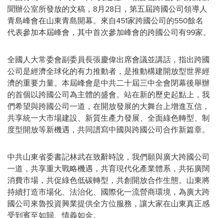
聞辦公室所發放的文稿，
8月28日，第五屆跨國公司領導人
青島峰會在山東青島開幕。來自451家跨國公司的550餘名
代表參加本屆峰會，其中首次參加峰會的跨國公司有99家。
全國人大常委會副委員長張慶偉出席會議並講話，指出跨國
公司是經濟全球化的有力推動者，是推動構建開放型世界經
濟的重要力量。本屆峰會是中共二十屆三中全會閉幕後舉辦
的首個以跨國公司為主體的盛會。站在新的歷史起點上，我
們希望與跨國公司一道，在開放發展的大舞台上增進互信，
共享統一大市場建設、新質生產力發展、全面綠色轉型、制
度型開放等新機遇，共同譜寫中國與跨國公司合作新篇章。
中共山東省委書記林武在致辭時說，我們願與廣大跨國公司
一道，共享重大戰略機遇，共育現代化產業體系，共拓廣闊
消費市場，共促綠色低碳轉型，共創開放合作生態。山東將
持續打造市場化、法治化、國際化一流營商環境，為廣大跨
國公司來魯投資興業提供全方位服務，讓大家在山東真正感
受到賓至如歸、情義如金。