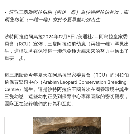
•
這對三胞胎阿拉伯豹（兩雄一雌）為沙特阿拉伯首次，而
兩隻幼崽（一雄一雌）亦於今夏早些時候出生
沙特阿拉伯阿烏拉
2024年12月5日
/美通社/ -- 阿烏拉皇家委
員會（RCU）宣佈，三隻阿拉伯豹幼崽（兩雄一雌）罕見出
生，這標誌著在保護這一瀕危亞種大貓未來的努力中邁出了
重要一步。
這三胞胎於今年夏天在阿烏拉皇家委員會（RCU）的阿拉伯
豹保育繁殖中心（Arabian Leopard Conservation Breeding
Centre）誕生。這是沙特阿拉伯王國首次在圈養環境中誕生
三隻幼崽，這些幼豹正受到保育中心專家團隊的密切觀察，
團隊正在記錄牠們的行為和互動。