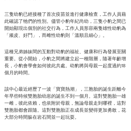
三隻幼豹已經接種了首次疫苗並進行健康檢查，工作人員藉
此確認了牠們的性別。儘管小豹年紀尚幼，三隻小豹之間已
開始顯現出個別的社交行為，工作人員形容兩隻雄性幼豹為
「顽皮、好鬥」，而雌性幼豹則「溫順且細心」。
這種兄弟姊妹間的互動對幼豹的福祉、健康和行為發展至關
重要。從小開始，小豹之間將建立起一種階層，隨著年齡增
長，小豹會學會如何彼此共處。幼豹將與母親一起度過約18
個月的時間。
該中心最近經歷了一波「寶寶熱潮」，三胞胎的誕生距離今
年早些時候雙胞胎幼崽的誕生不到一個月。這對雙胞胎一雄
一雌，彼此依賴，也依附於母親，無論母親走到哪裡，這對
雙胞胎都會跟隨。這對雙胞胎正在成長並變得更加勇敢，花
大部分時間躲在岩石間並一起玩耍。