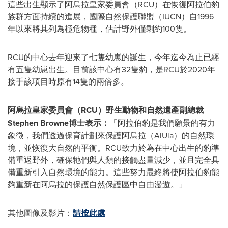
這些出生顯示了阿烏拉皇家委員會（RCU）在恢復阿拉伯豹
族群方面持續的進展，國際自然保護聯盟（IUCN）自1996
年以來將其列為極危物種，估計野外僅剩約100隻。
RCU的中心去年迎來了七隻幼崽的誕生，今年迄今為止已經
有五隻幼崽出生。目前該中心有32隻豹，是RCU於2020年
接手該項目時原有14隻的兩倍多。
阿烏拉皇家委員會（RCU）野生動物和自然遺產副總裁
Stephen Browne博士表示：
「阿拉伯豹是我們願景的有力
象徵，我們透過保育計劃來保護阿烏拉（AlUla）的自然環
境，並恢復大自然的平衡。RCU致力於為在中心出生的豹準
備重返野外，確保牠們與人類的接觸盡量減少，並且完全具
備重新引入自然環境的能力。這些努力最終將使阿拉伯豹能
夠重新在阿烏拉的保護自然保護區中自由漫遊。」
其他圖像及影片：
請按此處