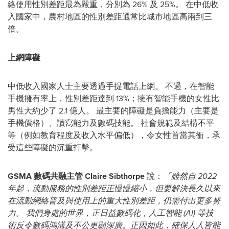
絡使用性別差距最為嚴重，分別為 26% 及 25%。 在中低收
入國家中，農村地區的性別差距通常比城市地區高兩到三
倍。
上網障礙
中低收入國家人士主要透過手提電話上網。 不過，在智能
手機擁有率上，性別差距達到 13%；擁有智能手機的女性比
男性大約少了 2.1 億人。 最主要的障礙是負擔能力（主要是
手機價格）、讀寫能力及數碼技能。 社會規範及結構不平
等（例如教育程度及收入水平偏低），令女性首當其衝，承
受這些障礙的沉重打擊。
GSMA
數碼共融主管
Claire Sibthorpe
說：
「雖然自
2022
年起，流動服務的性別差距正慢慢縮小，但要解決長久以來
在流動網絡普及與使用上的重大性別差距，仍需付出更多努
力。
我們身處的世界，正日益數碼化，人工智能
(AI)
等技
術反令數碼鴻溝及不公更顯深廣。正因如此，確保人人皆能