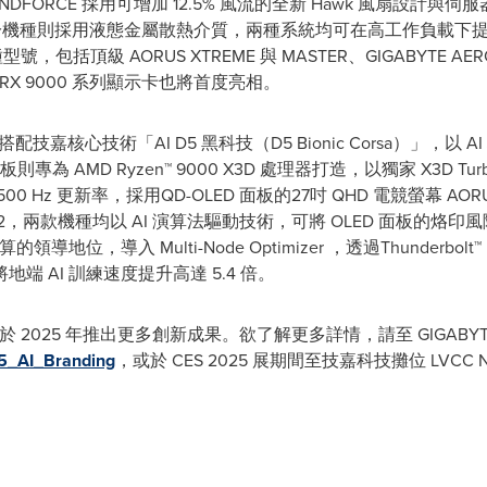
FORCE 採用可增加 12.5% 風流的全新 Hawk 風扇設計與伺
 一體式水冷機種則採用液態金屬散熱介質，兩種系統均可在高工作負載
型號，包括頂級 AORUS XTREME 與 MASTER、GIGABYTE AE
n™ RX 9000 系列顯示卡也將首度亮相。
板搭配技嘉核心技術「AI D5 黑科技（D5 Bionic Corsa）」，
主機板則專為 AMD Ryzen™ 9000 X3D 處理器打造，以獨家 X3D T
Hz 更新率，採用QD-OLED 面板的27吋 QHD 電競螢幕 AORUS
MO27U2，兩款機種均以 AI 演算法驅動技術，可將 OLED 面板的烙
導地位，導入 Multi-Node Optimizer ，透過Thunderb
 AI 訓練速度提升高達 5.4 倍。
2025 年推出更多創新成果。欲了解更多詳情，請至 GIGABYTE EVE
25_AI_Branding
，或於 CES 2025 展期間至技嘉科技攤位 LVCC Nor