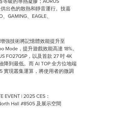
服器等級的導熱凝膠；AORUS
下提供出色的散熱和靜音運行。技嘉
RO、GAMING、EAGLE、
以 AI 增強技術將記憶體效能提升至
urbo Mode，提升遊戲效能高達 18%。
 FO27Q5P，以及首款 27 吋
4K
印風險降到最低。而
AI TOP
全方位地端
olt™ 5 實現叢集運算，將使用者的微調
NT | 2025 CES：
th Hall #8505 及展示空間