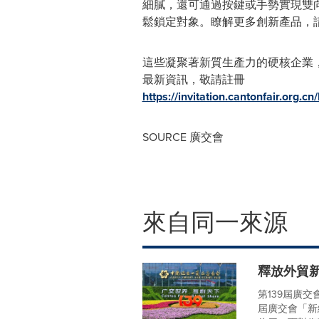
細膩，還可通過按鍵或手勢實現雙
鬆鎖定對象。瞭解更多創新產品，
這些凝聚著新質生產力的硬核企業
最新資訊，敬請註冊
https://invitation.cantonfair.org
SOURCE 廣交會
來自同一來源
釋放外貿
第139屆廣
屆廣交會「新