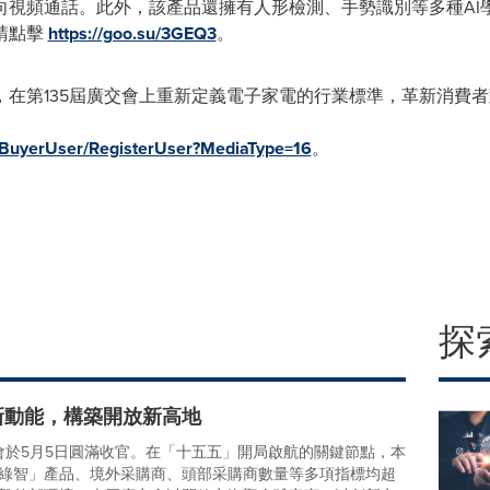
向視頻通話。此外，該產品還擁有人形檢測、手勢識別等多種AI
請點擊
https://goo.su/3GEQ3
。
，在第135屆廣交會上重新定義電子家電的行業標準，革新消費
.cn/BuyerUser/RegisterUser?MediaType=16
。
探
新動能，構築開放新高地
交會於5月5日圓滿收官。在「十五五」開局啟航的關鍵節點，本
綠智」產品、境外采購商、頭部采購商數量等多項指標均超