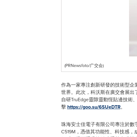
(PRNewsfoto/广交会)
作為一家專注創新研發的技術型企
世界。此次，科沃斯在廣交會展出了其
自研TruEdge靈隙靈動恆貼邊技
擊
https://goo.su/6SUeDTR
。
珠海安士佳電子有限公司專注於數
C519M，憑借其功能性、科技感