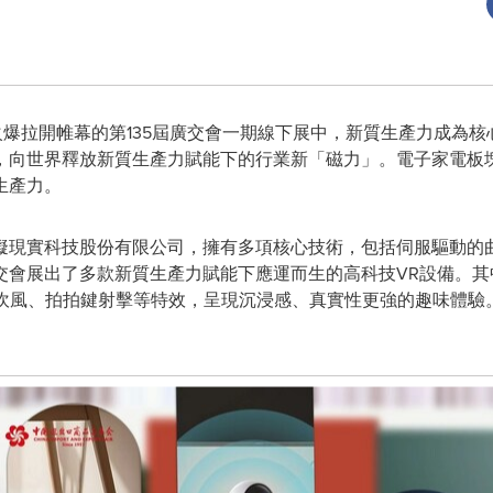
- 已火爆拉開帷幕的第135屆廣交會一期線下展中，新質生產力成為核
，向世界釋放新質生產力賦能下的行業新「磁力」。電子家電板
生產力。
擬現實科技股份有限公司，擁有多項核心技術，包括伺服驅動的
交會展出了多款新質生產力賦能下應運而生的高科技VR設備。其
、吹風、拍拍鍵射擊等特效，呈現沉浸感、真實性更強的趣味體驗