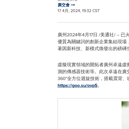
廣交會
17 4月, 2024, 19:32 CST
廣州
2024年4月17日
/美通社/ -
優質為關鍵詞的創新企業集結現場
著因新科技、新模式煥發出的磅礡
虛擬現實領域的開拓者廣州卓遠虛
測的傳感器技術等。此次卓遠在廣
360°全方位迴旋技術，搭載震背
https://goo.su/ovp5
。