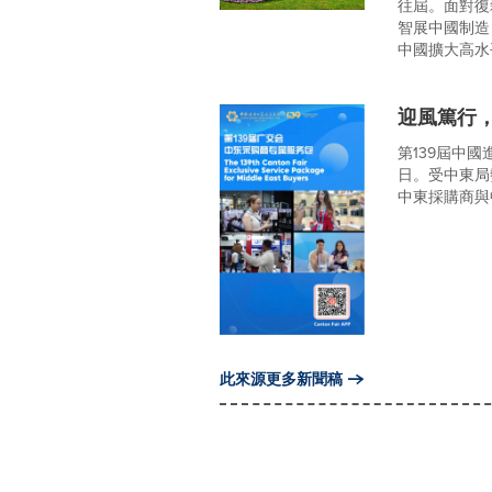
往屆。面對復
智展中國制造
中國擴大高水平
迎風篤行
第139屆中
日。受中東局
中東採購商與
此來源更多新聞稿