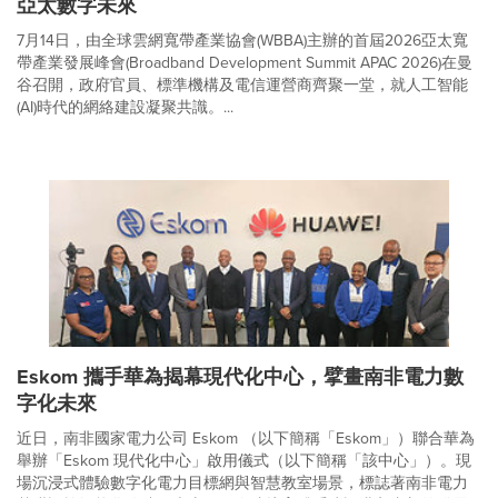
亞太數字未來
7月14日，由全球雲網寬帶產業協會(WBBA)主辦的首屆2026亞太寬
帶產業發展峰會(Broadband Development Summit APAC 2026)在曼
谷召開，政府官員、標準機構及電信運營商齊聚一堂，就人工智能
(AI)時代的網絡建設凝聚共識。...
Eskom 攜手華為揭幕現代化中心，擘畫南非電力數
字化未來
近日，南非國家電力公司 Eskom （以下簡稱「Eskom」）聯合華為
舉辦「Eskom 現代化中心」啟用儀式（以下簡稱「該中心」）。現
場沉浸式體驗數字化電力目標網與智慧教室場景，標誌著南非電力