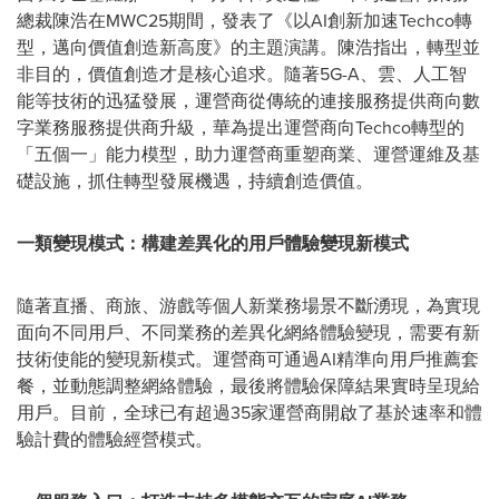
總裁陳浩在MWC25期間，發表了《以AI創新加速Techco轉
型，邁向價值創造新高度》的主題演講。陳浩指出，轉型並
非目的，價值創造才是核心追求。隨著5G-A、雲、人工智
能等技術的迅猛發展，運營商從傳統的連接服務提供商向數
字業務服務提供商升級，華為提出運營商向Techco轉型的
「五個一」能力模型，助力運營商重塑商業、運營運維及基
礎設施，抓住轉型發展機遇，持續創造價值。
一類變現模式：構建差異化的用戶體驗變現新模式
隨著直播、商旅、游戲等個人新業務場景不斷湧現，為實現
面向不同用戶、不同業務的差異化網絡體驗變現，需要有新
技術使能的變現新模式。運營商可通過AI精準向用戶推薦套
餐，並動態調整網絡體驗，最後將體驗保障結果實時呈現給
用戶。目前，全球已有超過35家運營商開啟了基於速率和體
驗計費的體驗經營模式。