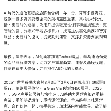
AI時代的通信基礎設施將包含網、存、雲、算等多個資源，
規劃一個多資源要素協同的架構至關重要。其核心特徵包
括：更智能的連接，為用戶提供確定性保障和無損連接；更
智能的雲，分布式部署多樣算力，按需提供雲化業務和智算
服務；更智能的協同，從規劃到運營，支撐多資源要素間調
度。
最後，陳浩表示，AI創新將加速Techco轉型。華為通過領先
的產品與解決方案，助力客戶重塑商業、運營及基礎設施，
持續創造更大價值，共同抓住AI時代的大機遇。
2025年世界移動大會於3月3日至3月6日在西班牙巴塞羅那
舉行。華為展區位於Fira Gran Via 1號館1H50展區。2025
年，5G-A商用部署將加快推進，AI將助力運營商加速重耕
商業，重塑基礎設施，重構運營運維。華為將與全球運營
商、合作伙伴一起，攜手共進，加速邁向智能世界。欲了解