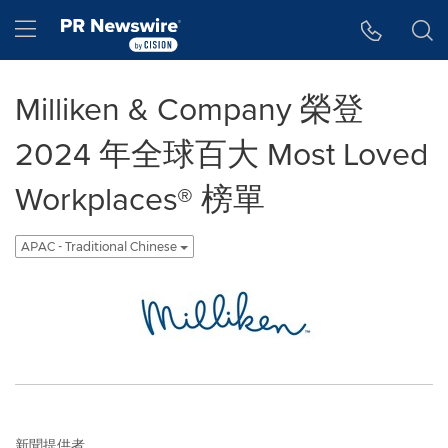
Accessibility Statement
Skip Navigation
Hamburger menu
Milliken & Company 榮登
2024 年全球百大 Most Loved
Workplaces® 榜單
APAC - Traditional Chinese
新聞提供者