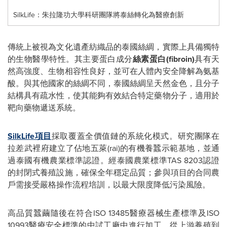
SilkLife：朱拉隆功大學科研團隊將泰絲轉化為醫療創新
傳統上被視為文化遺產紡織品的泰國絲綢，實際上具備獨特
的生物醫學特性。其主要蛋白成分
絲素蛋白
(fibroin)
具有天
然高強度、生物相容性良好，並可在人體內安全降解為氨基
酸。與其他國家的絲綢不同，泰國絲綢呈天然金色，且分子
結構具有疏水性，使其能夠有效結合特定藥物分子，適用於
靶向藥物遞送系統。
SilkLife項目
採取覆蓋全價值鏈的系統化模式。研究團隊在
拉差武裡府建立了佔地五萊(rai)的有機養蠶示範基地，並通
過泰國有機農業標準認證。經泰國農業標準TAS 8203認證
的封閉式養殖設施，確保全年穩定品質；參與項目的合同農
戶需接受嚴格操作流程培訓，以最大限度降低污染風險。
高品質蠶繭隨後在符合ISO 13485醫療器械生產標準及ISO
10993醫療安全標準的中試工廠中進行加工。從上游養殖到