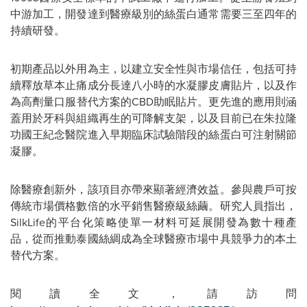
中游加工，開發達到醫療級別的絲蛋白通常需要三至四年的
持續研發。
初期產品以外用為主，以建立安全性與市場信任，包括可持
續釋放草本止痛成分長達八小時的水凝膠皮膚貼片，以及作
為高劑量口服替代方案的CBD助眠貼片。更先進的應用則涵
蓋用於牙科與組織再生的可降解支架，以及目前已在朱拉隆
功國王紀念醫院進入早期臨床試驗階段的絲蛋白可注射關節
凝膠。
除醫療創新外，該項目亦帶來顯著經濟效益。參與農戶可按
傳統市場價格數倍的水平銷售醫療級絲繭。研究人員指出，
SilkLife的平台化策略使單一材料可延展開發為數十種產
品，從而推動泰國絲綢成為全球醫療市場中具競爭力的本土
替代方案。
閱讀全文，請訪問