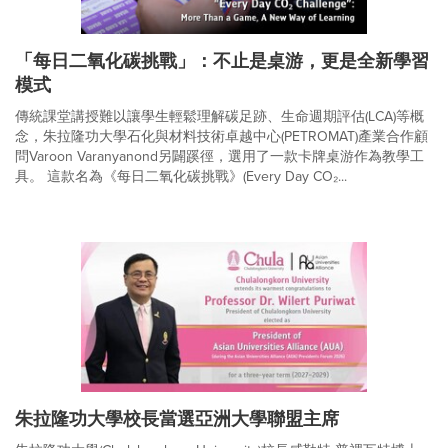
「每日二氧化碳挑戰」：不止是桌游，更是全新學習
模式
傳統課堂講授難以讓學生輕鬆理解碳足跡、生命週期評估(LCA)等概
念，朱拉隆功大學石化與材料技術卓越中心(PETROMAT)產業合作顧
問Varoon Varanyanond另闢蹊徑，選用了一款卡牌桌游作為教學工
具。 這款名為《每日二氧化碳挑戰》(Every Day CO₂...
朱拉隆功大學校長當選亞洲大學聯盟主席