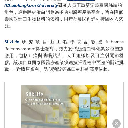
(Chulalongkorn University
研究人員正重新定義泰國絲綢的
角色，通過將絲蛋白開發為多功能醫療產品平台，旨在降低
泰國對進口生物材料的依賴，同時為農民創造可持續收入來
源。
SilkLife
研究項目由工程學院副教授Juthamas
Ratanavaraporn博士領導，致力於將絲蛋白轉化為多種醫療
應用，包括止痛與助眠貼片、人工組織以及可注射關節凝
膠。該項目直面泰國醫療產業快速擴張過程中面臨的關鍵挑
戰——對膠原蛋白、透明質酸等進口材料的高度依賴。