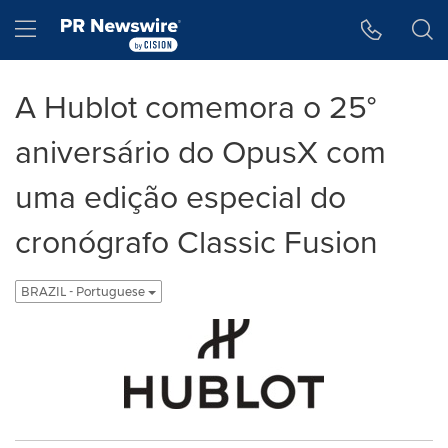
Declaração de Acessibilidade
Saltar a Navegação
Hamburger menu
A Hublot comemora o 25°
aniversário do OpusX com
uma edição especial do
cronógrafo Classic Fusion
BRAZIL - Portuguese