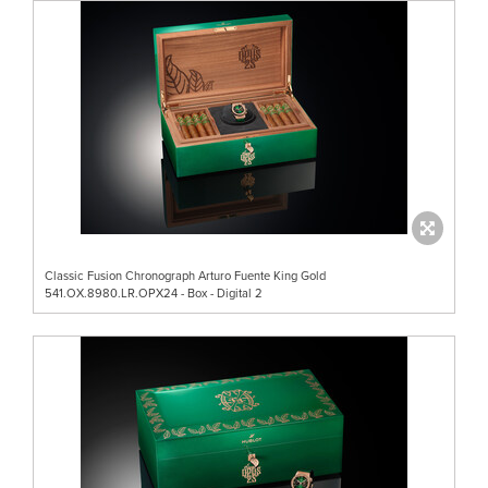
Classic Fusion Chronograph Arturo Fuente King Gold
541.OX.8980.LR.OPX24 - Box - Digital 2