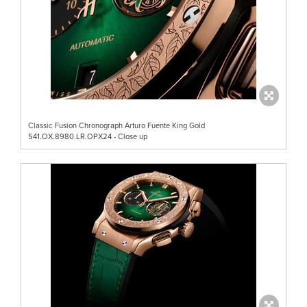
Classic Fusion Chronograph Arturo Fuente King Gold
541.OX.8980.LR.OPX24 - Close up