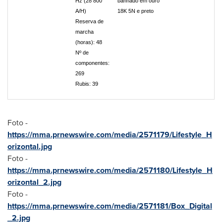
Hz (28 800
banhado em ouro
A/H)
18K 5N e preto
Reserva de
marcha
(horas): 48
Nº de
componentes:
269
Rubis: 39
Foto -
https://mma.prnewswire.com/media/2571179/Lifestyle_H
orizontal.jpg
Foto -
https://mma.prnewswire.com/media/2571180/Lifestyle_H
orizontal_2.jpg
Foto -
https://mma.prnewswire.com/media/2571181/Box_Digital
_2.jpg