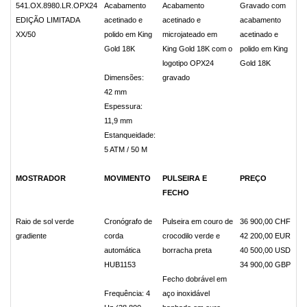
541.OX.8980.LR.OPX24
Acabamento
Acabamento
Gravado com
EDIÇÃO LIMITADA
acetinado e
acetinado e
acabamento
XX/50
polido em King
microjateado em
acetinado e
Gold 18K
King Gold 18K com o
polido em King
logotipo OPX24
Gold 18K
Dimensões:
gravado
42 mm
Espessura:
11,9 mm
Estanqueidade:
5 ATM / 50 M
MOSTRADOR
MOVIMENTO
PULSEIRA E
PREÇO
FECHO
Raio de sol verde
Cronógrafo de
Pulseira em couro de
36 900,00 CHF
gradiente
corda
crocodilo verde e
42 200,00 EUR
automática
borracha preta
40 500,00 USD
HUB1153
34 900,00 GBP
Fecho dobrável em
Frequência: 4
aço inoxidável