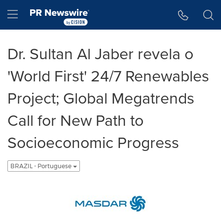
Declaração de Acessibilidade
Saltar a Navegação
Hamburger menu
Dr. Sultan Al Jaber revela o
'World First' 24/7 Renewables
Project; Global Megatrends
Call for New Path to
Socioeconomic Progress
BRAZIL - Portuguese