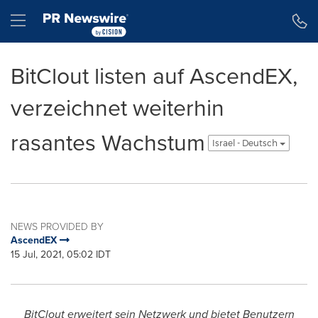
Accessibility Statement
Skip Navigation
Hamburger menu
BitClout listen auf AscendEX,
verzeichnet weiterhin
rasantes Wachstum
Israel - Deutsch
NEWS PROVIDED BY
AscendEX
15 Jul, 2021, 05:02 IDT
BitClout erweitert sein Netzwerk und bietet Benutzern