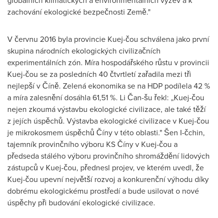
zachování ekologické bezpečnosti Země."
V červnu 2016 byla provincie Kuej-čou schválena jako první
skupina národních ekologických civilizačních
experimentálních zón. Míra hospodářského růstu v provincii
Kuej-čou se za posledních 40 čtvrtletí zařadila mezi tři
nejlepší v Číně. Zelená ekonomika se na HDP podílela 42 %
a míra zalesnění dosáhla 61,51 %. Li Čan-šu řekl: „Kuej-čou
nejen zkoumá výstavbu ekologické civilizace, ale také těží
z jejích úspěchů. Výstavba ekologické civilizace v Kuej-čou
je mikrokosmem úspěchů Číny v této oblasti." Šen I-čchin,
tajemník provinčního výboru KS Číny v Kuej-čou a
předseda stálého výboru provinčního shromáždění lidových
zástupců v Kuej-čou, přednesl projev, ve kterém uvedl, že
Kuej-čou upevní největší rozvoj a konkurenční výhodu díky
dobrému ekologickému prostředí a bude usilovat o nové
úspěchy při budování ekologické civilizace.