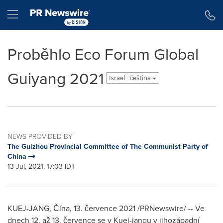
Accessibility Statement
Skip Navigation
Hamburger menu
Proběhlo Eco Forum Global
Guiyang 2021
Israel - čeština
NEWS PROVIDED BY
The Guizhou Provincial Committee of The Communist Party of
China
13 Jul, 2021, 17:03 IDT
KUEJ-JANG, Čína, 13. července 2021 /PRNewswire/ -- Ve
dnech 12. až 13. července se v Kuej-jangu v jihozápadní