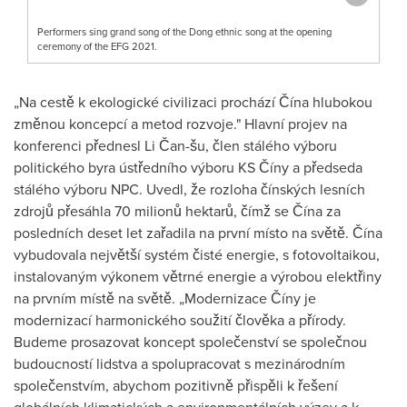
Performers sing grand song of the Dong ethnic song at the opening
ceremony of the EFG 2021.
„Na cestě k ekologické civilizaci prochází Čína hlubokou
změnou koncepcí a metod rozvoje." Hlavní projev na
konferenci přednesl Li Čan-šu, člen stálého výboru
politického byra ústředního výboru KS Číny a předseda
stálého výboru NPC. Uvedl, že rozloha čínských lesních
zdrojů přesáhla 70 milionů hektarů, čímž se Čína za
posledních deset let zařadila na první místo na světě. Čína
vybudovala největší systém čisté energie, s fotovoltaikou,
instalovaným výkonem větrné energie a výrobou elektřiny
na prvním místě na světě. „Modernizace Číny je
modernizací harmonického soužití člověka a přírody.
Budeme prosazovat koncept společenství se společnou
budoucností lidstva a spolupracovat s mezinárodním
společenstvím, abychom pozitivně přispěli k řešení
globálních klimatických a environmentálních výzev a k