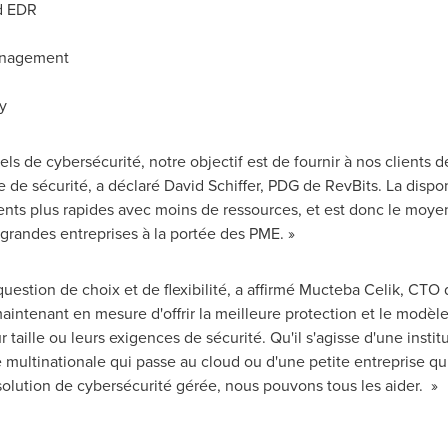
d EDR
anagement
y
ls de cybersécurité, notre objectif est de fournir à nos clients d
e de sécurité, a déclaré David Schiffer, PDG de RevBits. La dispo
s plus rapides avec moins de ressources, et est donc le moyen 
grandes entreprises à la portée des PME. »
 question de choix et de flexibilité, a affirmé Mucteba Celik, CT
intenant en mesure d'offrir la meilleure protection et le modèl
taille ou leurs exigences de sécurité. Qu'il s'agisse d'une inst
e multinationale qui passe au cloud ou d'une petite entreprise q
solution de cybersécurité gérée, nous pouvons tous les aider. »