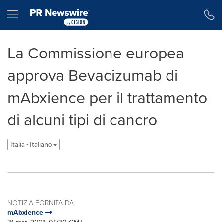
Dichiarazione di accessibilità
Salta la navigazione
Hamburger menu
La Commissione europea
approva Bevacizumab di
mAbxience per il trattamento
di alcuni tipi di cancro
Italia - Italiano
NOTIZIA FORNITA DA
mAbxience