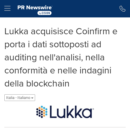
Dichiarazione di accessibilità
Salta la navigazione
Hamburger menu
Lukka acquisisce Coinfirm e
porta i dati sottoposti ad
auditing nell'analisi, nella
conformità e nelle indagini
della blockchain
Italia - Italiano