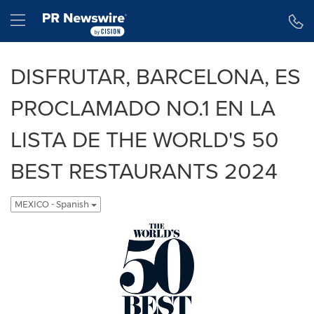
Declaración de accesibilidad
Saltar la navegación
Hamburger menu
DISFRUTAR, BARCELONA, ES
PROCLAMADO NO.1 EN LA
LISTA DE THE WORLD'S 50
BEST RESTAURANTS 2024
MEXICO - Spanish