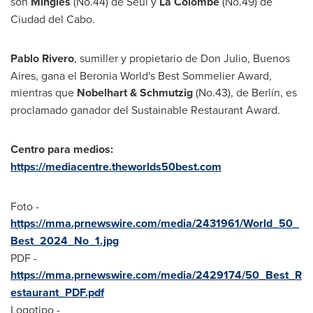
son
Mingles
(No.44) de Seúl y
La Colombe
(No.49) de
Ciudad del Cabo.
Pablo Rivero
, sumiller y propietario de
Don Julio
,
Buenos
Aires
, gana el
Beronia World's
Best Sommelier Award,
mientras que
Nobelhart & Schmutzig
(No.43), de Berlín, es
proclamado ganador del Sustainable Restaurant Award.
Centro para medios:
https://mediacentre.theworlds50best.com
Foto -
https://mma.prnewswire.com/media/2431961/World_50_
Best_2024_No_1.jpg
PDF -
https://mma.prnewswire.com/media/2429174/50_Best_R
estaurant_PDF.pdf
Logotipo -