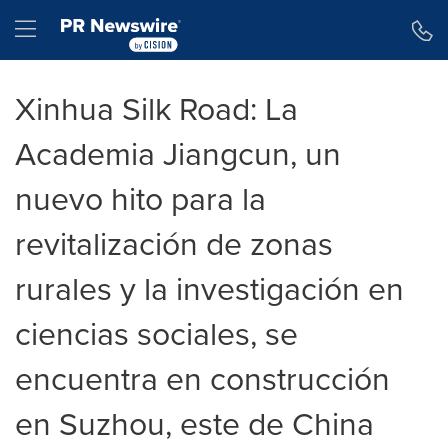
Declaración de accesibilidad
Saltar la navegación
Hamburger menu
Xinhua Silk Road: La
Academia Jiangcun, un
nuevo hito para la
revitalización de zonas
rurales y la investigación en
ciencias sociales, se
encuentra en construcción
en Suzhou, este de China