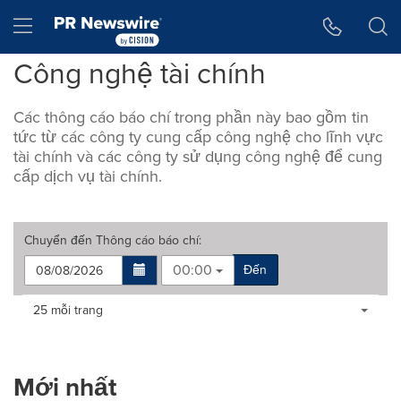
Tuyên bố về khả năng truy cập
Skip Navigation
Hamburger menu
Công nghệ tài chính
Các thông cáo báo chí trong phần này bao gồm tin
tức từ các công ty cung cấp công nghệ cho lĩnh vực
tài chính và các công ty sử dụng công nghệ để cung
cấp dịch vụ tài chính.
Chuyển đến
Thông cáo báo chí
:
00:00
Đến
Making
Items per page:
25 mỗi trang
a
selection
with
these
Mới nhất
dropdown