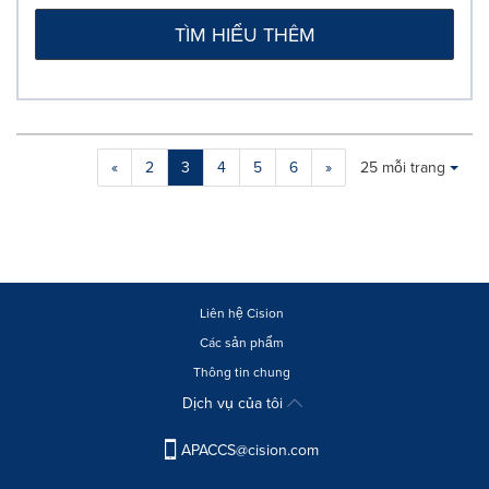
TÌM HIỂU THÊM
Making
Items per page:
«
2
3
4
5
6
»
25 mỗi trang
a
selection
with
these
dropdown
will
cause
Liên hệ Cision
content
Các sản phẩm
on
Thông tin chung
this
page
Dịch vụ của tôi
to
change.
APACCS@cision.com
News
listings