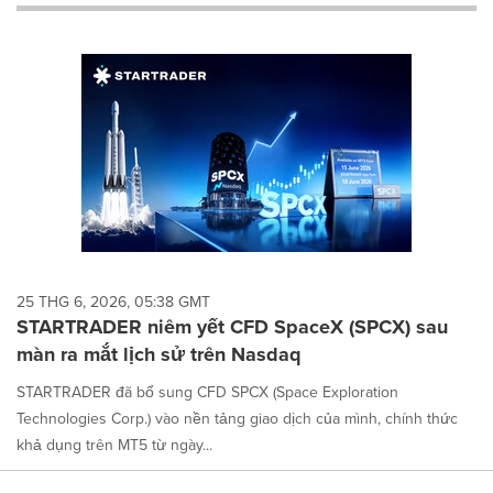
will
cause
content
on
this
page
to
change.
News
listings
will
update
as
each
25 THG 6, 2026, 05:38 GMT
option
STARTRADER niêm yết CFD SpaceX (SPCX) sau
is
màn ra mắt lịch sử trên Nasdaq
selected.
STARTRADER đã bổ sung CFD SPCX (Space Exploration
Technologies Corp.) vào nền tảng giao dịch của mình, chính thức
khả dụng trên MT5 từ ngày...