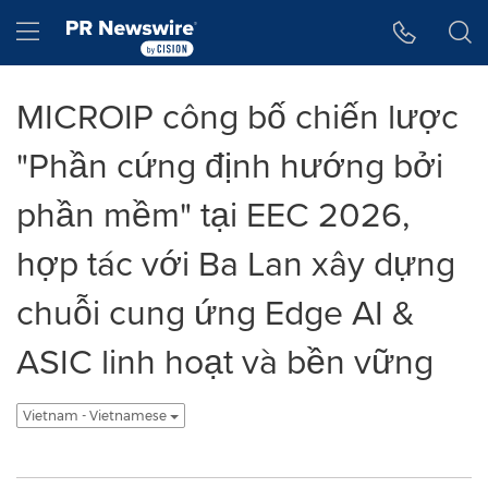
Tuyên bố về khả năng truy cập
Skip Navigation
Hamburger menu
MICROIP công bố chiến lược
"Phần cứng định hướng bởi
phần mềm" tại EEC 2026,
hợp tác với Ba Lan xây dựng
chuỗi cung ứng Edge AI &
ASIC linh hoạt và bền vững
Vietnam - Vietnamese