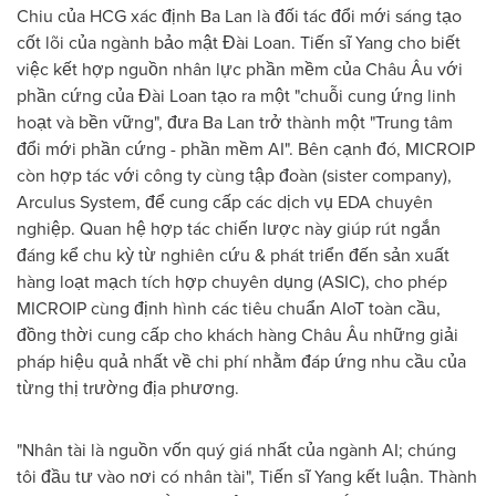
Chiu của HCG xác định Ba Lan là đối tác đổi mới sáng tạo
cốt lõi của ngành bảo mật Đài Loan. Tiến sĩ Yang cho biết
việc kết hợp nguồn nhân lực phần mềm của Châu Âu với
phần cứng của Đài Loan tạo ra một "chuỗi cung ứng linh
hoạt và bền vững", đưa Ba Lan trở thành một "Trung tâm
đổi mới phần cứng - phần mềm AI". Bên cạnh đó, MICROIP
còn hợp tác với công ty cùng tập đoàn (sister company),
Arculus System, để cung cấp các dịch vụ EDA chuyên
nghiệp. Quan hệ hợp tác chiến lược này giúp rút ngắn
đáng kể chu kỳ từ nghiên cứu & phát triển đến sản xuất
hàng loạt mạch tích hợp chuyên dụng (ASIC), cho phép
MICROIP cùng định hình các tiêu chuẩn AIoT toàn cầu,
đồng thời cung cấp cho khách hàng Châu Âu những giải
pháp hiệu quả nhất về chi phí nhằm đáp ứng nhu cầu của
từng thị trường địa phương.
"Nhân tài là nguồn vốn quý giá nhất của ngành AI; chúng
tôi đầu tư vào nơi có nhân tài", Tiến sĩ Yang kết luận. Thành