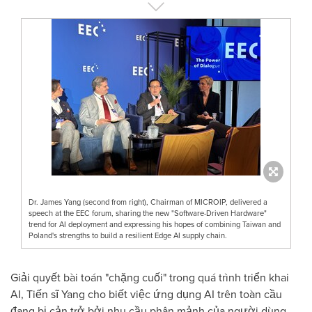
Dr. James Yang (second from right), Chairman of MICROIP, delivered a
speech at the EEC forum, sharing the new "Software-Driven Hardware"
trend for AI deployment and expressing his hopes of combining Taiwan and
Poland's strengths to build a resilient Edge AI supply chain.
Giải quyết bài toán "chặng cuối" trong quá trình triển khai
AI, Tiến sĩ Yang cho biết việc ứng dụng AI trên toàn cầu
đang bị cản trở bởi nhu cầu phân mảnh của người dùng