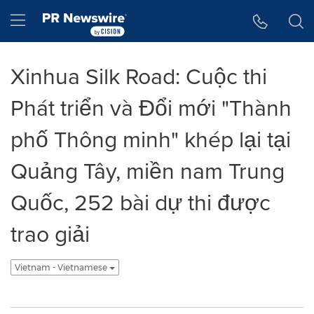
Tuyên bố về khả năng truy cập
Skip Navigation
Hamburger menu
Xinhua Silk Road: Cuộc thi
Phát triển và Đổi mới "Thành
phố Thông minh" khép lại tại
Quảng Tây, miền nam Trung
Quốc, 252 bài dự thi được
trao giải
Vietnam - Vietnamese