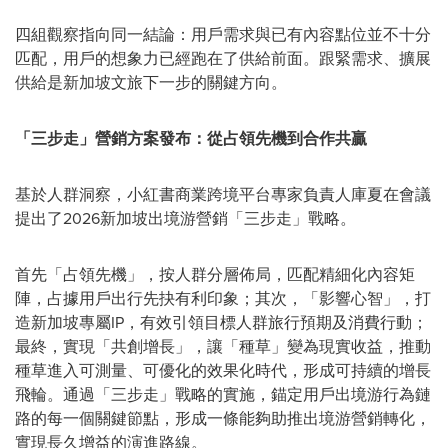
四組觀察指向同一結論：用戶需求與已有內容點位並不十分
匹配，用戶的想象力已經跑在了供給前面。跟緊需求、擴展
供給是新加坡文旅下一步的關鍵方向。
「三步走」營銷方案發布：從占領先機到合作共贏
基於人群洞察，小紅書商業跨境平台專家負責人庫夏在會議
提出了2026新加坡出境游營銷「三步走」戰略。
首先「占領先機」，按人群分層佈局，匹配精細化內容矩
陣，占據用戶出行先抉有利印象；其次，「影響心智」，打
造新加坡專屬IP，有效引領目標人群旅行預期及消費行動；
最終，實現「共創增長」，讓「種草」變為現實收益，推動
種草進入可測量、可優化的效果化時代，形成可持續的增長
飛輪。通過「三步走」戰略的實施，錨定用戶出境游行為鏈
路的每一個關鍵節點，形成一條能夠助推出境游營銷轉化，
實現長久增益的演進路線。