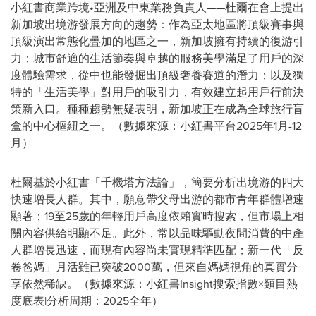
小紅書商業跨境•亞洲及中東業務負責人——杜爾在會上提出
新加坡出境游發展方向的趨勢：作為亞太地區將頂級賽事與
頂級演出常態化疊加的地區之一，新加坡擁有持續的復游引
力；城市舒適的生活節奏與卓越的服務美學滿足了用戶的深
度體驗需求，從中也能發掘出頂級奢養賽道的潛力；以及獨
特的「生活美學」對用戶的吸引力，有效建立起用戶行前決
策新入口。種種趨勢無疑表明，新加坡正在成為全球旅行盲
盒的中心樞紐之一。（數據來源：小紅書平台2025年1月-12
月）
杜爾基於小紅書「千機塔方法論」，簡要分析出境游的四大
快速增長人群。其中，願意帶父母出游的都市青年群體增速
顯著；19至25歲的年輕用戶高度依賴實時搜索，但市場上相
關內容供給明顯不足。此外，常以品味驅動夜間消費的中產
人群增長迅速，而現有內容尚未實現精準匹配；新一代「反
卷爸媽」月活雖已突破2000萬，但來自媽媽視角的真實分
享依然稀缺。（數據來源：小紅書Insight搜索指數×類目熱
度底表|分析周期：2025全年）