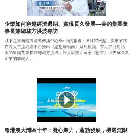
企業如何穿越經濟週期、實現長久發展----美的集團董
事長兼總裁方洪波專訪
以下是來自南方國際傳播中心South的報道： 6月27日起，廣東省將
在各大主流網絡平台推出《思想耀嶺南》系列視頻。首期節目對話
美的集團董事長兼總裁方洪波，帶大家走近這家《財富》世界500強
企業的掌舵人。...
粵港澳大灣區十年：凝心聚力，蓬勃發展，機遇無限