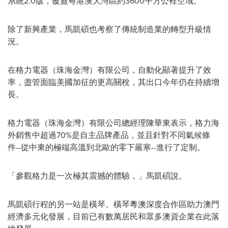
系統2.0版，覆蓋粵港澳大灣區約3600平方公裡空域。
除了新興產業，馬凱碩也考察了傳統制造業的轉型升級情
況。
在格力電器（珠海金灣）有限公司，自動化顯著提升了效
率，盡管面臨美國加征的更高關稅，其出口今年仍在持續增
長。
格力電器（珠海金灣）有限公司總經理陳華東表示，格力海
外銷售中超過70%是自主品牌產品，並且針對不同氣候條
件--從中東的極端高溫到北歐的零下嚴寒--進行了定制。
「參觀格力是一次極其震撼的體驗，」馬凱碩說。
馬凱碩行程的另一站是橫琴。橫琴粵澳深度合作區助力澳門
經濟多元化發展，目前已有數萬居民和眾多澳資企業在此落