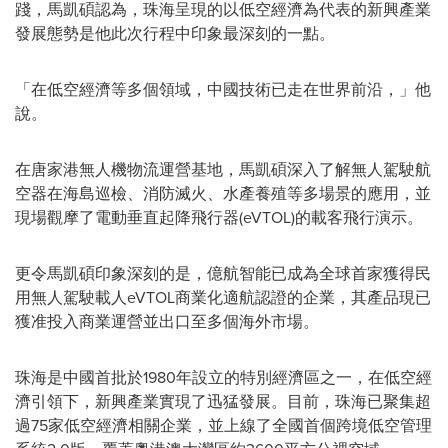
踐，馬凱碩認為，珠海呈現的以低空經濟為代表的新興產業
發展態勢是他此次行程中印象最深刻的一點。
「在低空經濟等多個領域，中國技術已走在世界前沿，」他
說。
在唐家港無人機物流運營基地，馬凱碩深入了解無人駕駛航
空器在海島巡檢、消防滅火、水產養殖等多場景的應用，並
現場觀摩了電動垂直起降飛行器(eVTOL)的載客飛行演示。
更令馬凱碩印象深刻的是，億航智能已成為全球首家獲得民
用無人駕駛載人eVTOL商業化適航認證的企業，其產品現已
獲准投入商業運營並出口至多個海外市場。
珠海是中國首批於1980年設立的特別經濟區之一，在低空經
濟引領下，新興產業實現了迅猛發展。目前，珠海已聚集超
過75家低空經濟相關企業，並上線了全國首個跨境低空管理