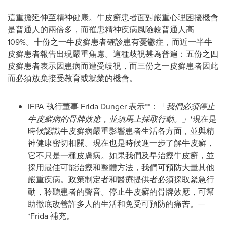
這重擔延伸至精神健康。牛皮癬患者面對嚴重心理困擾機會
是普通人的兩倍多，而罹患精神疾病風險較普通人高
109%。十份之一牛皮癬患者確診患有憂鬱症，而近一半牛
皮癬患者報告出現嚴重焦慮。這種歧視甚為普遍：五份之四
皮癬患者表示因患病而遭受歧視，而三份之一皮癬患者因此
而必須放棄接受教育或就業的機會。
IFPA 執行董事 Frida Dunger 表示**：「
我們必須停止
牛皮癬病的骨牌效應，並須馬上採取行動。」
*現在是
時候認識牛皮癬病嚴重影響患者生活各方面，並與精
神健康密切相關。現在也是時候進一步了解牛皮癬，
它不只是一種皮膚病。如果我們及早治療牛皮癬，並
採用最佳可能治療和整體方法，我們可預防大量其他
嚴重疾病。政策制定者和醫療提供者必須採取緊急行
動，聆聽患者的聲音。停止牛皮癬的骨牌效應，可幫
助徹底改善許多人的生活和免受可預防的痛苦。—
*Frida 補充
。