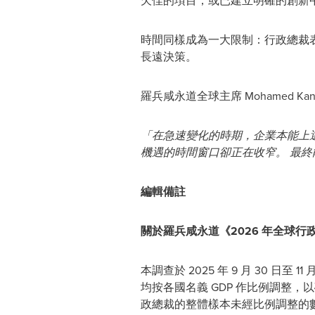
欠佳的項目，或已建立明確的創新
時間同樣成為一大限制：行政總裁表示
長遠決策。
羅兵咸永道全球主席 Mohamed Ka
「在急速變化的時期，企業本能上
機遇的時間窗口卻正在收窄。 最
編輯備註
關於羅兵咸永道《2026 年全球行
本調查於 2025 年 9 月 30 日
均按各國名義 GDP 作比例調整，
政總裁的整體樣本未經比例調整的