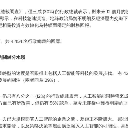
裁調查》，僅三成 (30%) 的行政總裁表示，對未來 12 個月的收入
 調查結果顯示，在科技急速演進、地緣政治局勢不明朗及經濟壓力交
把相關投資有效轉化為持續而穩定的財務回報。
、共 4,454 名行政總裁的回應。
的關鍵分水嶺
轉型的速度是否跟得上包括人工智能等科技的發展步伐。 有 42
展的關注（兩者同為 29%）。
仍只有八分之一 (12%) 的行政總裁表示，人工智能能同時帶來
方面已有所改善，但仍有 56% 認為，至今未能從中獲得明顯的
，與已大規模部署人工智能的企業之間，差距正不斷擴大。 那些
需求開發，以及策略決策等層面廣泛融入人工智能的可能性，高