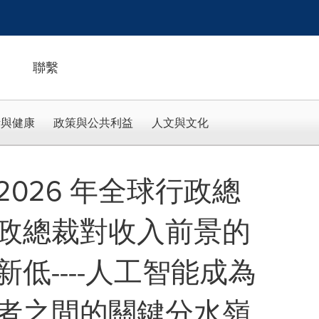
聯繫
活與健康
政策與公共利益
人文與文化
026 年全球行政總
政總裁對收入前景的
低----人工智能成為
者之間的關鍵分水嶺