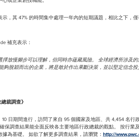
中心或企業創投職能。
，其 47% 的時間集中處理一年內的短期議題，相比之下，僅有
nde 補充表示：
選擇放慢腳步可以理解，但同時亦蘊藏風險。 全球經濟所涉及的
終能夠脫穎而出的企業，將是敢於作出果斷決策，並以堅定信念投
政總裁調查》
至 11 月 10 日期間進行，訪問了來自 95 個國家及地區、共 4,45
以確保調查結果能全面反映各主要地區行政總裁的觀點。 按行業及國
數據為基礎。 如欲了解更多調查結果，請瀏覽：
http://www.pwc