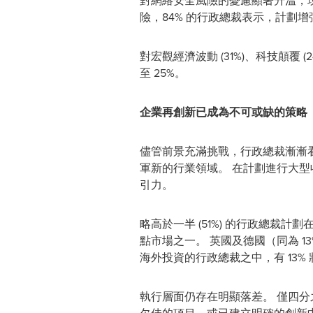
對網絡安全風險的憂慮顯著升溫，現時
險，84% 的行政總裁表示，計劃
對宏觀經濟波動 (31%)、科技顛覆 
至 25%。
企業再創新已成為不可或缺的策略
儘管前景充滿挑戰，行政總裁漸漸看
軍新的行業領域。 在計劃進行大型
引力。
略高於一半 (51%) 的行政總裁
點市場之一。 英國及德國（同為 1
海外投資的行政總裁之中，有 13%
執行層面仍存在明顯落差。 僅四