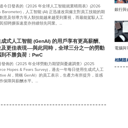
今日發表的《2026 年全球人工智能就業晴雨表》(2026
銀行與
 Jobs Barometer)，人工智能 (AI) 正迅速改寫僱主對員工技能的期
創意及領導力等人類技能越來越受到重視，而最能駕馭人工
其招聘擴張速度亦持續領先同業。...
成式人工智能 (GenAI) 的用戶享有更高薪酬、
及更佳表現----與此同時，全球三分之一的勞動
電腦與
到不勝負荷：PwC
相關題
今日發佈的《2025 年全球勞動力期望與憂慮調查》(2025
rkforce Hopes & Fears Survey)，過去一年每日使用生成式人工
ative AI，簡稱 GenAI）的員工表示，生產力有所提升，並感
保障與薪酬水平。...