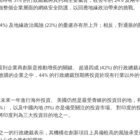
有 31% 的行政總裁將其列為主要威脅，較去年的 24% 及兩年前
增強整個企業層面的網絡安全防護，以回應地緣政治帶來的挑戰。
(24%) 及地緣政治風險 (23%) 的憂慮亦有所上升；相反，對通脹
到企業再創新是推動增長的關鍵。 超過四成 (42%) 的行政總
收購的企業之中，44% 的行政總裁預期將投資於現有行業以外
計劃在未來一年進行海外投資。 美國仍然是最受青睞的投資目的地，有
3%），以及中國內地 (11%) 亦是備受關注的投資市場。 對印
 將印度列為三大投資目的地之一。
分之一的行政總裁表示，其機構在創新項目上具備較高的風險承受