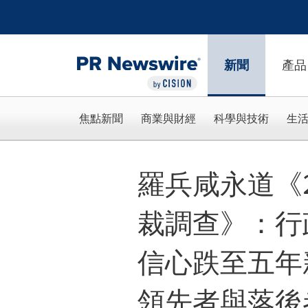
Accessibility Statement
Skip Navigation
新聞
產品
焦點新聞
商業與財經
科學與技術
生
羅兵咸永道《2
裁調查》：行
信心跌至五年新
領先者與落後