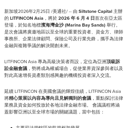
新加坡
2026年2月25日
/美通社/ -- 由
Siltstone Capital
主辦
的
LITFINCON Asia
，將於
2026 年 6 月 4 日
首次在亞太區
登場，於知名地標
濱海灣金沙 (Marina Bay Sands)
舉行。
是次會議將廣邀地區以至全球的重要投資者、資金方、律師
事務所、企業法律顧問、保險公司及行業先鋒，攜手為法律
金融與複雜爭議的解決開創未來。
LITFINCON Asia 專為高級決策者而設，定位為亞洲
頂級訴
訟金融會議
，勢將成為權威場合，促使業界資深參與者以及
對此高速增長資產類別感興趣的機構投資者深入交流。
延續 LITFINCON 在美國會議的輝煌佳績，LITFINCON Asia
將
精心策展以內容為導向且見解獨到的會議
，重點探討法律
業務及資金如何投放於各地法律金融市場。 會議議程將涵
蓋影響亞洲以至全球市場的關鍵議題，當中包括：
主要司法管轄區的監管框架發展