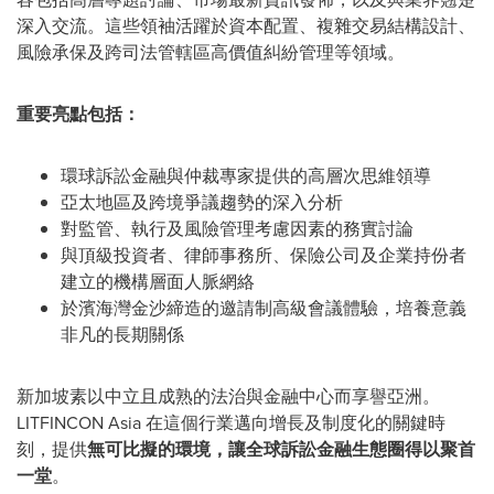
深入交流。這些領袖活躍於資本配置、複雜交易結構設計、
風險承保及跨司法管轄區高價值糾紛管理等領域。
重要亮點包括：
環球訴訟金融與仲裁專家提供的高層次思維領導
亞太地區及跨境爭議趨勢的深入分析
對監管、執行及風險管理考慮因素的務實討論
與頂級投資者、律師事務所、保險公司及企業持份者
建立的機構層面人脈網絡
於濱海灣金沙締造的邀請制高級會議體驗，培養意義
非凡的長期關係
新加坡素以中立且成熟的法治與金融中心而享譽亞洲。
LITFINCON Asia 在這個行業邁向增長及制度化的關鍵時
刻，提供
無可比擬的環境，讓全球訴訟金融生態圈得以聚首
一堂
。