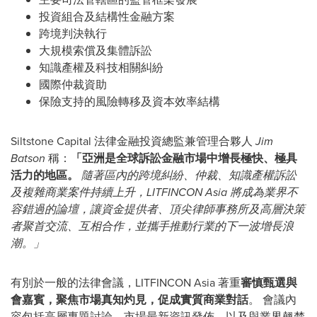
投資組合及結構性金融方案
跨境判決執行
大規模索償及集體訴訟
知識產權及科技相關糾紛
國際仲裁資助
保險支持的風險轉移及資本效率結構
Siltstone Capital 法律金融投資總監兼管理合夥人
Jim
Batson
稱：
「亞洲是全球訴訟金融市場中增長極快、極具
活力的地區。
隨著區內的跨境糾紛、仲裁、知識產權訴訟
及複雜商業案件持續上升，LITFINCON Asia 將成為業界不
容錯過的論壇，讓資金提供者、頂尖律師事務所及高層決策
者聚首交流、互相合作，並攜手推動行業的下一波增長浪
潮。」
有別於一般的法律會議，LITFINCON Asia 著重
審慎甄選與
會嘉賓，聚焦市場真知灼見，促成實質商業對話
。 會議內
容包括高層專題討論、市場最新資訊發佈，以及與業界翹楚