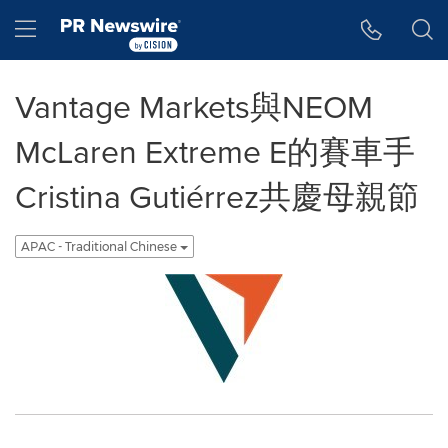
Accessibility Statement
Skip Navigation
Hamburger menu
Vantage Markets與NEOM
McLaren Extreme E的賽車手
Cristina Gutiérrez共慶母親節
APAC - Traditional Chinese