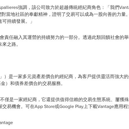
 Despallieres強調，該公司致力於超越傳統經紀商角色：「我們V
現了我們對當地社區的奉獻精神，證明了交易可以成為一股向善的力量。支持
進可持續發展。」
ntage將社會責任融入其運營的持續努力的一部分。透過此類回饋社會的舉
未來之路。
age」）是一家多元資產差價合約經紀商，為客戶提供靈活而強大
基金）和債券差價合約交易服務。
tage不僅是一家經紀商，它還提供值得信賴的交易生態系統、屢
。可在App Store或Google Play上下載Vantage應用
tage