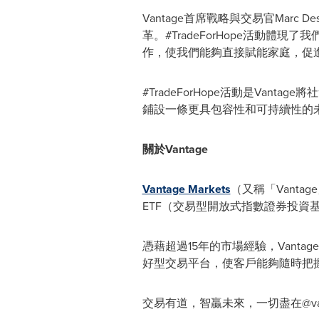
Vantage首席戰略與交易官Marc
革。#TradeForHope活動體
作，使我們能夠直接賦能家庭，促
#TradeForHope活動是Va
鋪設一條更具包容性和可持續性的
關於Vantage
Vantage Markets
（又稱「Vant
ETF（交易型開放式指數證券投資
憑藉超過15年的市場經驗，Van
好型交易平台，使客戶能夠隨時把握交易機會
交易有道，智贏未來，一切盡在@van