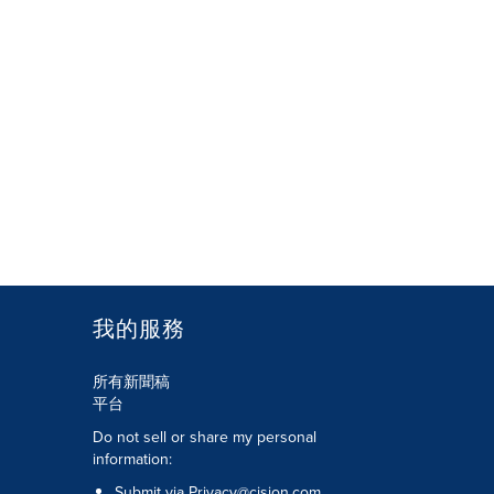
我的服務
所有新聞稿
平台
Do not sell or share my personal
information:
Submit via
Privacy@cision.com