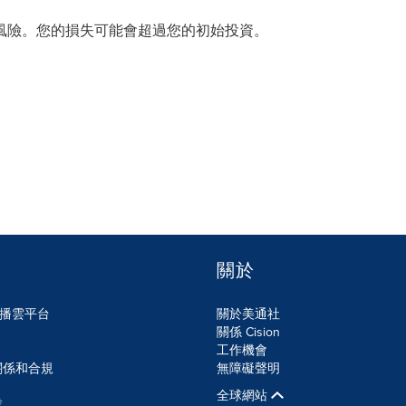
風險。您的損失可能會超過您的初始投資。
關於
n傳播雲平台
關於美通社
關係 Cision
工作機會
關係和合規
無障礙聲明
全球網站
業