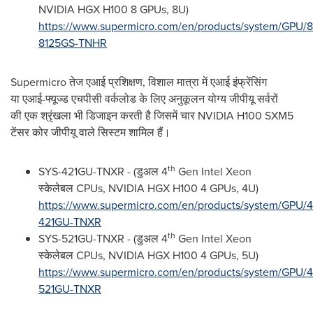
NVIDIA HGX H100 8 GPUs, 8U)
https://www.supermicro.com/en/products/system/GPU/
8125GS-TNHR
Supermicro तेज एआई प्रशिक्षण, विशाल मात्रा में एआई इंफ्रेंसिंग
या एआई-फ्यूज्ड एचपीसी वर्कलोड के लिए अनुकूलन योग्य जीपीयू सर्वरों
की एक श्रृंखला भी डिजाइन करती है जिसमें चार NVIDIA H100 SXM5
टेंसर कोर जीपीयू वाले सिस्टम शाम‍िल हैं।
th
SYS-421GU-TNXR - (डुअल 4
Gen Intel Xeon
स्‍केलेबल CPUs, NVIDIA HGX H100 4 GPUs, 4U)
https://www.supermicro.com/en/products/system/GPU/
421GU-TNXR
th
SYS-521GU-TNXR - (डुअल 4
Gen Intel Xeon
स्‍केलेबल CPUs, NVIDIA HGX H100 4 GPUs, 5U)
https://www.supermicro.com/en/products/system/GPU/
521GU-TNXR