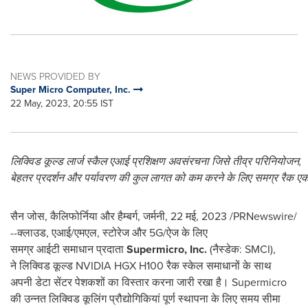
NEWS PROVIDED BY
Super Micro Computer, Inc.
22 May, 2023, 20:55 IST
लिक्विड
कूल्ड
लार्ज
स्
कैल
एआई
प्रशिक्षण
अवसंरचना
जिसे
तीव्र
परिनियोजन
,
बेहतर
प्रदर्शन
और
पर्यावरण
की
कुल
लागत
को
कम
करने
के
लिए
समग्र
रैक
एक
सैन जोस, कैलिफोर्निया और हैम्बर्ग, जर्मनी, 22 मई, 2023 /PRNewswire/
--क्लाउड, एआई/एमएल, स्टोरेज और 5G/ऐज के लिए
समग्र आईटी समाधान प्रदाता
Supermicro, Inc.
(नैस्‍डेक: SMCI),
ने लिक्विड कूल्ड NVIDIA HGX H100 रैक स्केल समाधानों के साथ
अपनी डेटा सेंटर पेशकशों का विस्तार करना जारी रखा है। Supermicro
की उन्नत लिक्विड कूलिंग प्रौद्योगिकियां पूर्ण स्थापना के लिए समय सीमा