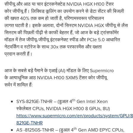
सीपीयू और आठ या चार इंटरकनेक्टेड NVIDIA HGX H100 टेंसर
कोर जीपीयू हैं। लिक्विड कूलिंग का उपयोग करने से डेटा सेंटर की बिजली
की खपत 40% तक कम हो जाती है, परिणामस्वरूप परिचालन
लागत घटती है। इसके अलावा, दोनों सिस्‍टम NVIDIA HGX जीपीयू से लैस
सिस्टम की पिछली पीढ़ी से काफी बेहतर हैं, जो आज के बड़े ट्रांसफॉर्मर
मॉडल में तेज जीपीयू-जीपीयू इंटरकनेक्ट स्पीड और PCIe 5.0 आधारित
नेटवर्किंग व स्टोरेज के साथ 30x तक परफारमेंस और दक्षता
प्रदान करती हैं।
आज के सबसे बड़े पैमाने के एआई (AI) मॉडल के लिए Supermicro
के अत्याधुनिक आठ NVIDIA H100 SXM5 टेंसर कोर जीपीयू
सर्वर में शामिल हैं:
th
SYS-821GE-TNHR – (डुअल 4
Gen Intel Xeon
स्‍केलेबल CPUs, NVIDIA HGX H100 8 GPUs, 8U)
https://www.supermicro.com/en/products/system/GPU/
821GE-TNHR
th
AS -8125GS-TNHR – (डुअल 4
Gen AMD EPYC CPUs,