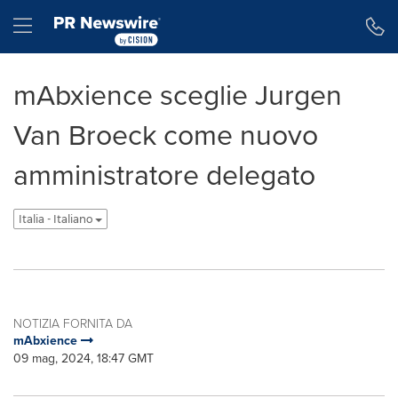
Dichiarazione di accessibilità
Salta la navigazione
Hamburger menu
mAbxience sceglie Jurgen
Van Broeck come nuovo
amministratore delegato
Italia - Italiano
NOTIZIA FORNITA DA
mAbxience
09 mag, 2024, 18:47 GMT