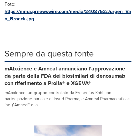
Foto:
https://mma.prnewswire.com/media/2408752/Jurgen_Va
n_Broeck.jpg
Sempre da questa fonte
mAbxience e Amneal annunciano l'approvazione
da parte della FDA dei biosimilari di denosumab
con riferimento a Prolia® e XGEVA®
mAbxience, un gruppo controllato da Fresenius Kabi con
partecipazione parziale di Insud Pharma, e Amneal Pharmaceuticals,
Inc. ("Amneal" o la...