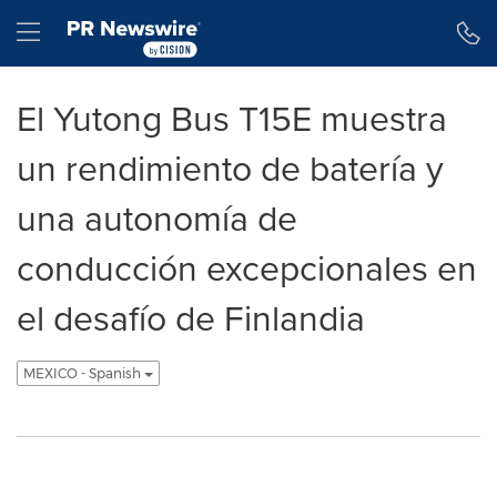
Declaración de accesibilidad
Saltar la navegación
Hamburger menu
El Yutong Bus T15E muestra
un rendimiento de batería y
una autonomía de
conducción excepcionales en
el desafío de Finlandia
MEXICO - Spanish