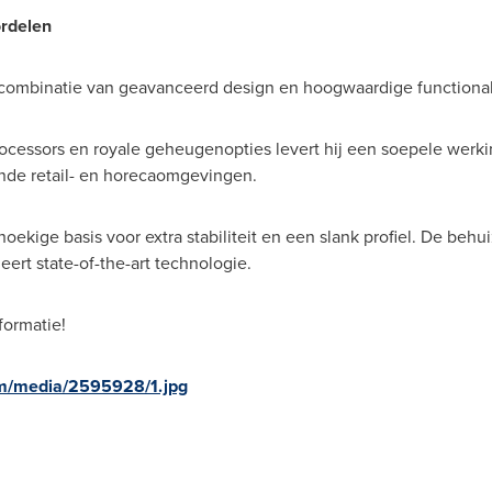
rdelen
 combinatie van geavanceerd design en hoogwaardige functionali
ocessors en royale geheugenopties levert hij een soepele werkin
ende retail- en horecaomgevingen.
ekige basis voor extra stabiliteit en een slank profiel. De beh
rt state-of-the-art technologie.
formatie!
m/media/2595928/1.jpg