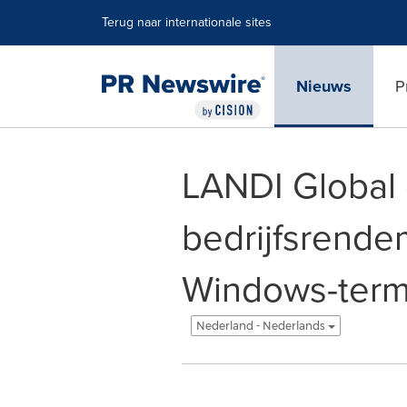
Toegankelijkheidsverklaring
Navigatie overslaan
Terug naar internationale sites
Nieuws
P
LANDI Global 
bedrijfsrende
Windows-termi
Nederland - Nederlands