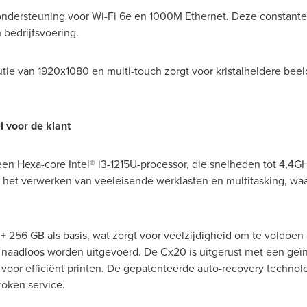
 ondersteuning voor Wi-Fi 6e en
1000M
Ethernet. Deze constante 
bedrijfsvoering.
tie van 1920x1080 en multi-touch zorgt voor kristalheldere beel
l voor de klant
 Hexa-core Intel® i3-1215U-processor, die snelheden tot 4,4GHz 
in het verwerken van veeleisende werklasten en multitasking, wa
 256 GB als basis, wat zorgt voor veelzijdigheid om te voldoen 
 naadloos worden uitgevoerd. De Cx20 is uitgerust met een ge
 voor efficiënt printen. De gepatenteerde auto-recovery technol
oken service.