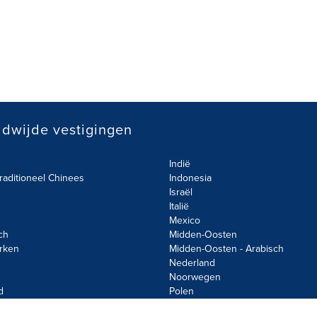
dwijde vestigingen
Indië
raditioneel Chinees
Indonesia
Israël
Italië
Mexico
ch
Midden-Oosten
rken
Midden-Oosten - Arabisch
Nederland
Noorwegen
d
Polen