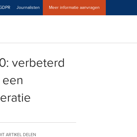
GDPR
Journalisten
Meer informatie aanvragen
0: verbeterd
t een
eratie
DIT ARTIKEL DELEN