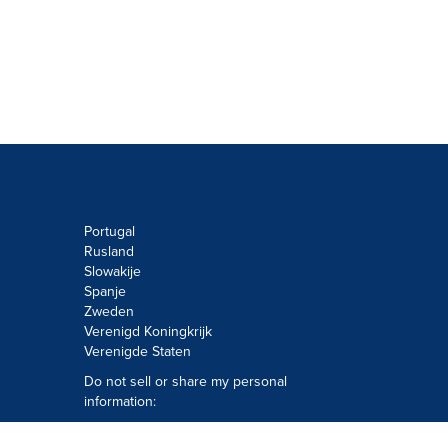
Portugal
Rusland
Slowakije
Spanje
Zweden
Verenigd Koningkrijk
Verenigde Staten
Do not sell or share my personal
information:
Submit via
Privacy@cision.com