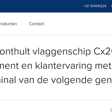
+31 704141234
roducten
Contact
onthult vlaggenschip Cx2
ment en klantervaring me
nal van de volgende gen