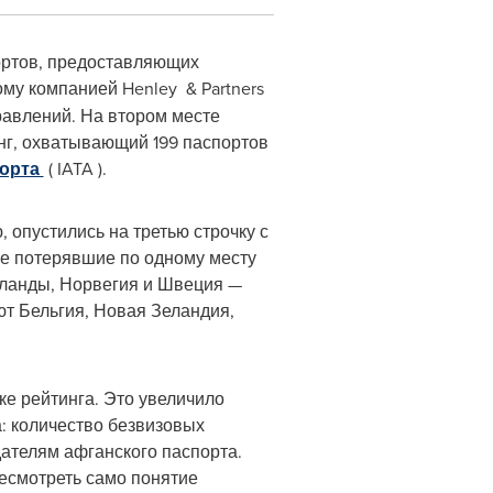
портов, предоставляющих
ому компанией Henley & Partners
равлений. На втором месте
инг, охватывающий 199 паспортов
порта
( IATA ).
 опустились на третью строчку с
же потерявшие по одному месту
рланды, Норвегия и Швеция —
т Бельгия, Новая Зеландия,
ке рейтинга. Это увеличило
а: количество безвизовых
дателям афганского паспорта.
есмотреть само понятие