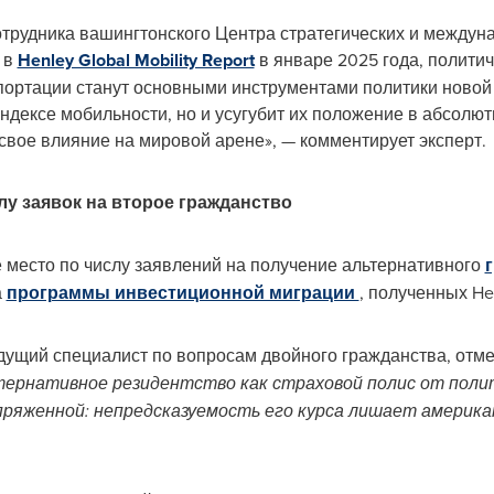
отрудника вашингтонского Центра стратегических и между
 в
Henley Global Mobility Report
в январе 2025 года, полити
портации станут основными инструментами политики новой
дексе мобильности, но и усугубит их положение в абсолютн
 свое влияние на мировой арене», — комментирует эксперт.
у заявок на второе гражданство
место по числу заявлений на получение альтернативного
а
программы инвестиционной миграции
, полученных Hen
ущий специалист по вопросам двойного гражданства, отме
тернативное резидентство как страховой полис от полит
ряженной: непредсказуемость его курса лишает америка