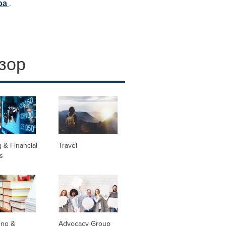
ра
.
зор
 & Financial
Travel
s
ing &
Advocacy Group