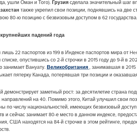
а, ушли Оман и Того).
Грузия
сделала значительный шаг в
захстан
также укрепил свои позиции, поднявшись на две ст
вою 80-ю позицию с безвизовым доступом в 62 государства
крупнейших падений года
 лишь 22 паспортов из 199 в Индексе паспортов мира от Hen
списке, опустившись со 2-й строчки в 2015 году до 9-й в 2
ю занимает Вануату.
Великобритания
, занимавшая в 2015
ыкает пятерку Канада, потерявшая три позиции и оказавшая
 демонстрирует заметный рост: за десятилетие страна подн
 направлений на 40. Помимо этого, Китай улучшил свои по
ны по числу национальностей, имеющих безвизовый доступ.
тв и сейчас занимает 80-е место в данном индексе, предос
ия, США находятся на 84-й строчке в этом рейтинге, предо
рств.