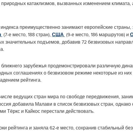
е природных катаклизмов, вызванных изменением климата,
и индекса преимущественно занимают европейские страны,
ы
(7-е место, 188 стран),
США
(9-е место, 186 маршрутов) и
ых значительных подъемов, добавив 72 безвизовых направле
а.
 ближнего зарубежья продемонстрировали различную динам
ных соглашениях о безвизовом режиме некоторые из них у
падением рейтинга.
числе ведущих стран мира по свободе передвижения, занима
оссия добавила Малави в список безвизовых стран, однако 
и Тёркс и Кайкос перестали действовать.
ки рейтинга и заняла 62-е место, сохранив стабильный без