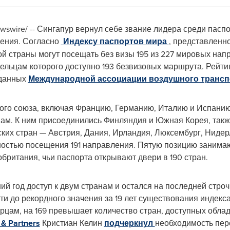
wswire/ -- Сингапур вернул себе звание лидера среди пас
ения. Согласно
Индексу паспортов мира
, представленн
ой страны могут посещать без визы 195 из 227 мировых нап
дельцам которого доступно 193 безвизовых маршрута. Рейт
 данных
Международной ассоциации воздушного транс
ого союза, включая Францию, Германию, Италию и Испанию,
нам. К ним присоединились Финляндия и Южная Корея, так
ских стран — Австрия, Дания, Ирландия, Люксембург, Ниде
ностью посещения 191 направления. Пятую позицию занимаю
британия, чьи паспорта открывают двери в 190 стран.
й год доступ к двум странам и остался на последней строч
ти до рекордного значения за 19 лет существования индекс
рцам, на 169 превышает количество стран, доступных обла
 & Partners
Кристиан Келин
подчеркнул
необходимость пер