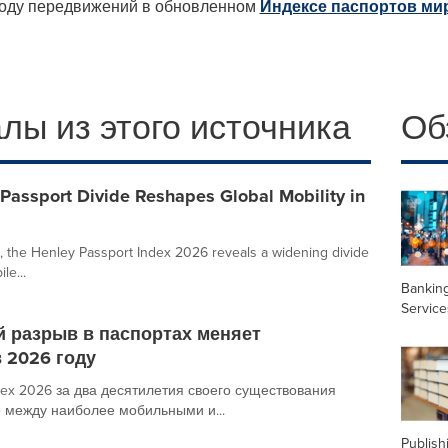
ободу передвижений в обновленном
Индексе паспортов ми
лы из этого источника
Об
Passport Divide Reshapes Global Mobility in
, the Henley Passport Index 2026 reveals a widening divide
le...
Banking
Service
щий разрыв в паспортах меняет
 2026 году
dex 2026 за два десятилетия своего существования
 между наиболее мобильными и...
Publish