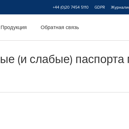
+44 (0)20 7454 5110
GDPR
Журнали
Продукция
Обратная связь
е (и слабые) паспорта 