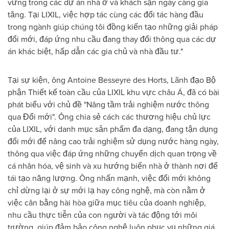
vững trong các dự án nhà ở và khách sạn ngày càng gia
tăng. Tại LIXIL, việc hợp tác cùng các đối tác hàng đầu
trong ngành giúp chúng tôi đồng kiến tạo những giải pháp
đổi mới, đáp ứng nhu cầu đang thay đổi thông qua các dự
án khác biệt, hấp dẫn các gia chủ và nhà đầu tư."
Tại sự kiện, ông Antoine Besseyre des Horts, Lãnh đạo Bộ
phận Thiết kế toàn cầu của LIXIL khu vực châu Á, đã có bài
phát biểu với chủ đề "Nâng tầm trải nghiệm nước thông
qua Đổi mới". Ông chia sẻ cách các thương hiệu chủ lực
của LIXIL, với danh mục sản phẩm đa dạng, đang tận dụng
đổi mới để nâng cao trải nghiệm sử dụng nước hàng ngày,
thông qua việc đáp ứng những chuyển dịch quan trọng về
cá nhân hóa, vệ sinh và xu hướng biến nhà ở thành nơi để
tái tạo năng lượng. Ông nhấn mạnh, việc đổi mới không
chỉ dừng lại ở sự mới lạ hay công nghệ, mà còn nằm ở
việc cân bằng hài hòa giữa mục tiêu của doanh nghiệp,
nhu cầu thực tiễn của con người và tác động tới môi
trường, giúp đảm bảo công nghệ luôn phục vụ những giá