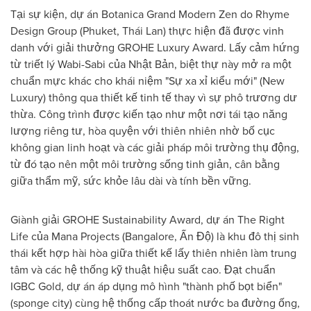
Tại sự kiện, dự án Botanica Grand Modern Zen do Rhyme
Design Group (Phuket, Thái Lan) thực hiện đã được vinh
danh với giải thưởng GROHE Luxury Award. Lấy cảm hứng
từ triết lý Wabi-Sabi của Nhật Bản, biệt thự này mở ra một
chuẩn mực khác cho khái niệm "Sự xa xỉ kiểu mới" (New
Luxury) thông qua thiết kế tinh tế thay vì sự phô trương dư
thừa. Công trình được kiến tạo như một nơi tái tạo năng
lượng riêng tư, hòa quyện với thiên nhiên nhờ bố cục
không gian linh hoạt và các giải pháp môi trường thụ động,
từ đó tạo nên một môi trường sống tinh giản, cân bằng
giữa thẩm mỹ, sức khỏe lâu dài và tính bền vững.
Giành giải GROHE Sustainability Award, dự án The Right
Life của Mana Projects (Bangalore, Ấn Độ) là khu đô thị sinh
thái kết hợp hài hòa giữa thiết kế lấy thiên nhiên làm trung
tâm và các hệ thống kỹ thuật hiệu suất cao. Đạt chuẩn
IGBC Gold, dự án áp dụng mô hình "thành phố bọt biển"
(sponge city) cùng hệ thống cấp thoát nước ba đường ống,