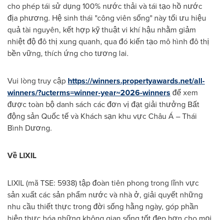
cho phép tái sử dụng 100% nước thải và tái tạo hồ nước
địa phương. Hệ sinh thái "công viên sống" này tối ưu hiệu
quả tài nguyên, kết hợp kỹ thuật vi khí hậu nhằm giảm
nhiệt độ đô thị xung quanh, qua đó kiến tạo mô hình đô thị
bền vững, thích ứng cho tương lai.
Vui lòng truy cập
https://winners.propertyawards.net/all-
winners/?
ucterms
=winner-year~2026-winners
để xem
được toàn bộ danh sách các đơn vị đạt giải thưởng Bất
động sản Quốc tế và Khách sạn khu vực Châu Á – Thái
Bình Dương.
Về LIXIL
LIXIL (mã TSE: 5938) tập đoàn tiên phong trong lĩnh vực
sản xuất các sản phẩm nước và nhà ở, giải quyết những
nhu cầu thiết thực trong đời sống hằng ngày, góp phần
hiện thực hóa những không gian sống tốt đẹp hơn cho mọi