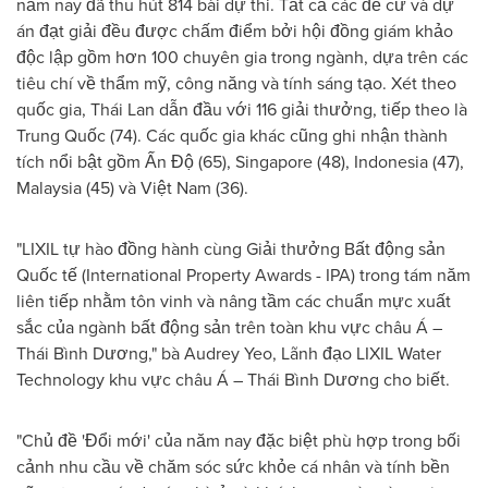
năm nay đã thu hút 814 bài dự thi. Tất cả các đề cử và dự
án đạt giải đều được chấm điểm bởi hội đồng giám khảo
độc lập gồm hơn 100 chuyên gia trong ngành, dựa trên các
tiêu chí về thẩm mỹ, công năng và tính sáng tạo. Xét theo
quốc gia, Thái Lan dẫn đầu với 116 giải thưởng, tiếp theo là
Trung Quốc (74). Các quốc gia khác cũng ghi nhận thành
tích nổi bật gồm Ấn Độ (65), Singapore (48), Indonesia (47),
Malaysia (45) và Việt Nam (36).
"LIXIL tự hào đồng hành cùng Giải thưởng Bất động sản
Quốc tế (International Property Awards - IPA) trong tám năm
liên tiếp nhằm tôn vinh và nâng tầm các chuẩn mực xuất
sắc của ngành bất động sản trên toàn khu vực châu Á –
Thái Bình Dương," bà Audrey Yeo, Lãnh đạo LIXIL Water
Technology khu vực châu Á – Thái Bình Dương cho biết.
"Chủ đề 'Đổi mới' của năm nay đặc biệt phù hợp trong bối
cảnh nhu cầu về chăm sóc sức khỏe cá nhân và tính bền