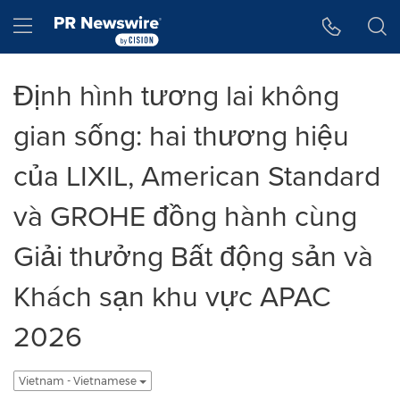
Tuyên bố về khả năng truy cập
Skip Navigation
Hamburger menu
Định hình tương lai không
gian sống: hai thương hiệu
của LIXIL, American Standard
và GROHE đồng hành cùng
Giải thưởng Bất động sản và
Khách sạn khu vực APAC
2026
Vietnam - Vietnamese