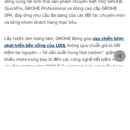
sống cùng hệ sinh thái sản phẩm chuyên biệt như GROHE
QuickFix, GROHE Professional và dòng cao cấp GROHE
SPA, đáp ứng nhu cầu đa dạng của các đối tác chuyên môn
và từng nhóm khách hàng mục tiêu.
Lấy nước làm trọng tâm, GROHE đóng góp
vào chiến lược
phát triển bền vững của LIXIL
thông qua chuỗi giá trị tiết
kiệm tài nguyên — từ sản xuất trung hòa carbon*, giảm
thiểu nhựa trong bao bì đến các công nghệ tiết kiệm nước
và năng lượng như GROHE Everstream (vòi sen tuần hoàn
nước).
*Bao gồm các dự án bù đắp CO₂. Thông tin chi tiết tại:
grohe-x.com/sustainability
SOURCE Lixil