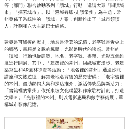
等（部門）聯合啟動系列「讀城」行動，邀請大眾「閱讀城
市」「探索城市」。以「溯城尋脈•走讀常州」為主題，常
州發佈了系統性的「讀城」方案，創新推出了「城市領讀
人」計劃和六大主題巴士線路。
建築是可觸摸的歷史，地名是活著的記憶，老字號是舌尖上
的鄉愁，書籍是文脈的載體，光影是時代的映照。常州的
「讀城」行動也從建築、地名、老字號、書籍、光影五個維
度進行開展。其中，「建築裡的常州」組織城市漫步、老建
築寫生和AR園林導覽等活動；「地名裡的常州」通過沙龍
講座和文旅遊徑，解鎖老地名背後的歷史密碼；「老字號裡
的常州」借助熱銷大集和探店推介，激活傳統品牌新活力；
「書籍裡的常州」依托東坡文化聯盟和作家駐村計劃，打造
文學IP；「光影裡的常州」則以電影惠民和數字藝術展，重
構城市影像記憶。