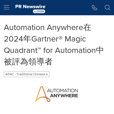
Accessibility Statement
Skip Navigation
Hamburger menu
Automation Anywhere在
2024年Gartner® Magic
Quadrant™ for Automation中
被評為領導者
APAC - Traditional Chinese