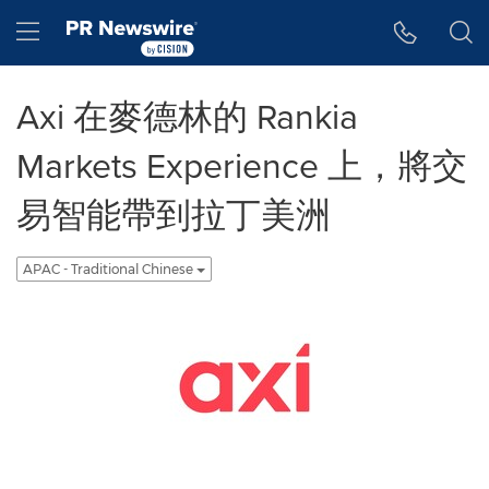
Accessibility Statement
Skip Navigation
Hamburger menu
Axi 在麥德林的 Rankia
Markets Experience 上，將交
易智能帶到拉丁美洲
APAC - Traditional Chinese