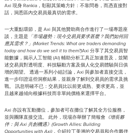
Axi 現身 Rankia，彰顯其策略方針：不靠問卷，而憑直接對
話，洞悉區內交易員最真切的需求。
一大重點環節，是 Axi 與其他贊助商合作進行了一場專題座
談，主題是
「市場趨勢：現今交易員要求甚麼？我們如何回
應其需求？」(Market Trends: What are traders demanding
today and how do we sell it to them?)
Axi 分享了其交易員智
能數據，揭示人工智能 (AI) 輔助分析工具正加速普及，並闡
述交易員對透明度、科技驅動方案及個人化交易體驗與日俱
增的期望。 透過一系列小組討論，Axi 與參加者直接交流，
進一步印證這些洞察結果，並親身了解到交易員的需求及挑
戰。 訊息明確不已：交易員比以前更成熟、要求更高，並
且越來越傾向根據科技而非單純價格來選擇平台。
Axi 亦設有互動攤位，參加者可在攤位了解其全方位服務，
並與團隊直接交流。 此外，現場亦舉辦了簡報會
《增長夥
伴：與 Axi 共創機遇》(Growth Allies: Building
Opportunities with Axi)
，介紹拉丁美洲的交易員和合作夥伴