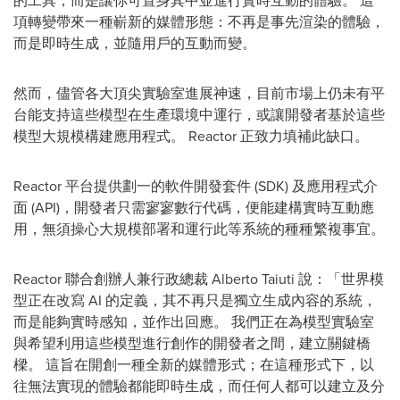
的工具，而是讓你可置身其中並進行實時互動的體驗。 這
項轉變帶來一種嶄新的媒體形態：不再是事先渲染的體驗，
而是即時生成，並隨用戶的互動而變。
然而，儘管各大頂尖實驗室進展神速，目前市場上仍未有平
台能支持這些模型在生產環境中運行，或讓開發者基於這些
模型大規模構建應用程式。 Reactor 正致力填補此缺口。
Reactor 平台提供劃一的軟件開發套件 (SDK) 及應用程式介
面 (API)，開發者只需寥寥數行代碼，便能建構實時互動應
用，無須操心大規模部署和運行此等系統的種種繁複事宜。
Reactor 聯合創辦人兼行政總裁 Alberto Taiuti 說：「世界模
型正在改寫 AI 的定義，其不再只是獨立生成內容的系統，
而是能夠實時感知，並作出回應。 我們正在為模型實驗室
與希望利用這些模型進行創作的開發者之間，建立關鍵橋
樑。 這旨在開創一種全新的媒體形式；在這種形式下，以
往無法實現的體驗都能即時生成，而任何人都可以建立及分