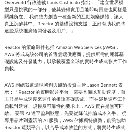
Overworld 行政總裁 Louis Castricato 指出：「建立世界模
型只是挑戰的一部分，使其變得實用且能即時回應也同樣是
關鍵所在。 我們致力創造一種全新的互動娛樂媒體，讓人
真正沉醉其中。Reactor 的基礎設施支援，正好有助我們將
這些系統推廣給開發者及用戶。」
Reactor 的策略夥伴包括 Amazon Web Services (AWS)，
AWS 將成為該公司的首選雲端供應商，提供所需的運算基
礎設施及分發能力，以承載覆蓋全球的實時生成式影片工作
負載。
AWS 副總裁兼環球初創與風險投資主管 Jason Bennett 表
示：「Reactor 的實時影片平台，需要具備以互動速度，而
非只是生成速度來運作的推論基礎設施，而在滿足這些工作
負載對延遲、規模及可靠性的要求上，AWS 實在是無可匹
敵。 要讓 AI 達至盈利狀態，先要從降低推論成本入手。 從
專用晶片到靈活的 AI 服務，AWS 佔據獨特優勢，能夠協助
Reactor 這類平台，以合乎成本效益的方式，將實時生成式