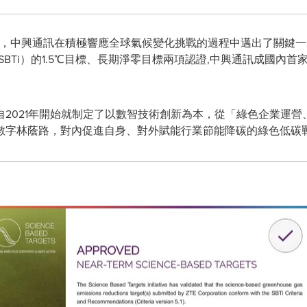
- 近日，中興通訊在積極響應全球氣候變化挑戰的過程中邁出了關
 initiative, SBTi）的1.5℃目標、長期淨零目標兩項認證,中興通訊
2021年開始就制定了以數智技術創新為本，從「綠色企業運營、
數字林蔭路，對內促進自身、對外賦能行業節能降碳的綠色低碳