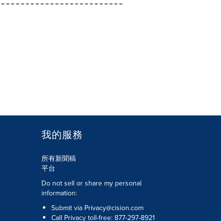
我的服務
所有新聞稿
平台
Do not sell or share my personal
information:
Submit via
Privacy@cision.com
Call Privacy toll-free: 877-297-8921