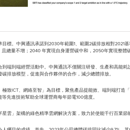
標。中興通訊承諾到2030年範圍1、範圍2碳排放相對2021基
且總量不增；2040 年實現自身運營碳中和，2050年實現整
合到端到端經營活動中。中興通訊不僅關注研發、生產和高能耗
發碳排放模型，促進與合作夥伴的合作，減少總體排放。
極致ICT、網絡至智」為目標，聚焦產品提能效、端到端打造
能等先進技術幫助全球運營商每年節電100億度。
字星雲」架構的綠色精準雲網解決方案，致力於使能千行百業節
矚目的成績。首先，2023年公司總體碳排同比減少9.7%，其中