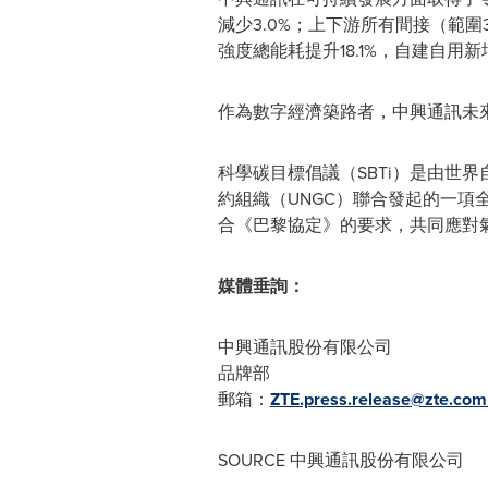
減少3.0%；上下游所有間接（範圍3
強度總能耗提升18.1%，自建自用
作為數字經濟築路者，中興通訊未
科學碳目標倡議（SBTi）是由世
約組織（UNGC）聯合發起的一
合《巴黎協定》的要求，共同應對
媒體垂詢：
中興通訊股份有限公司
品牌部
郵箱：
ZTE.press.release@zte.com
SOURCE 中興通訊股份有限公司