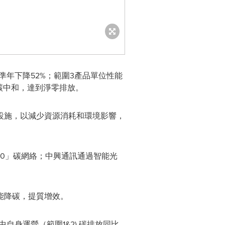
準年下降52%；範圍3產品單位性能
體碳中和，達到淨零排放。
設施，以減少資源消耗和環境影響，
「0」碳網絡；中興通訊通過智能光
能降碳，提質增效。
自身運營（範圍1&2) 碳排放同比