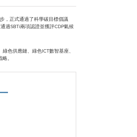
鍵一步，正式通過了科學碳目標倡議
成國內首家通過SBTi兩項認證並獲評CDP氣候
綠色供應鏈、綠色ICT數智基座、
戰略。