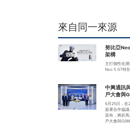
來自同一來源
努比亞Ne
架構
主打個性化潮
Neo 5 GT特別版(
中興通訊與
戶大會與G
6月25日，
簽署合作協議
宣布，將於馬
戶大會與GSMA.