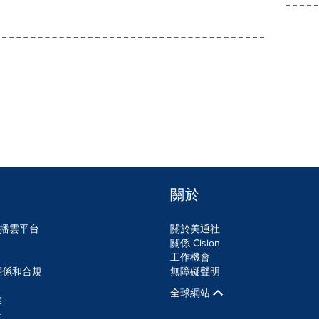
關於
n傳播雲平台
關於美通社
關係 Cision
工作機會
關係和合規
無障礙聲明
全球網站
業
品