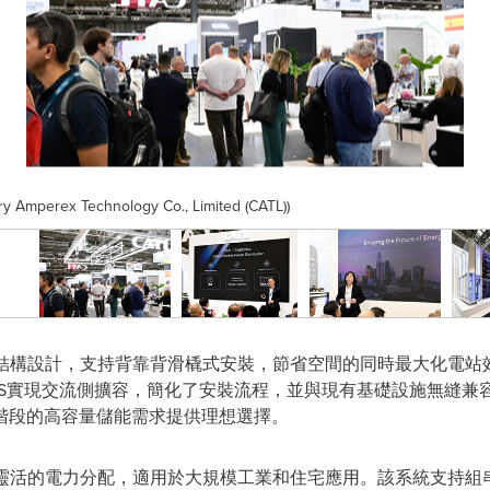
 Amperex Technology Co., Limited (CATL))
ex創新結構設計，支持背靠背滑橇式安裝，節省空間的同時最大化
串式PCS實現交流側擴容，簡化了安裝流程，並與現有基礎設施無縫
階段的高容量儲能需求提供理想選擇。
ex支持靈活的電力分配，適用於大規模工業和住宅應用。該系統支持組