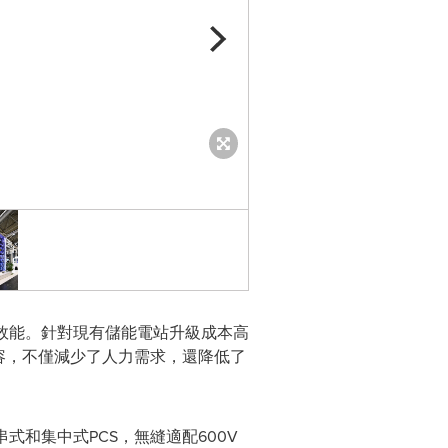
Aleksej Krükov, Chief Engine
電站效能。針對現有儲能電站升級成本高
兼容，不僅減少了人力需求，還降低了
串式和集中式PCS，無縫適配600V