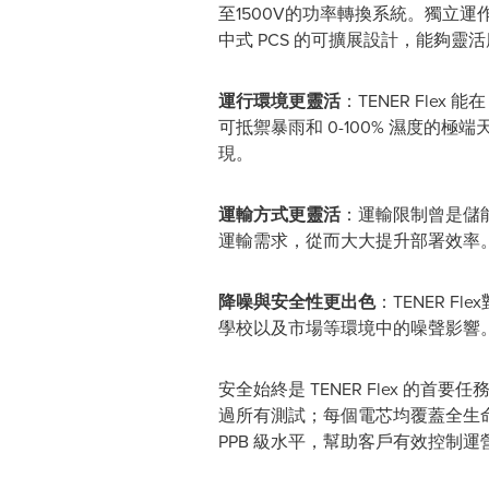
至1500V的功率轉換系統。獨立
中式 PCS 的可擴展設計，能夠
運行環境更靈活
：TENER Flex
可抵禦暴雨和 0-100% 濕度的
現。
運輸方式更靈活
：運輸限制曾是儲能
運輸需求，從而大大提升部署效率
降噪與安全性更出色
：TENER 
學校以及市場等環境中的噪聲影響
安全始終是 TENER Flex 的
過所有測試；每個電芯均覆蓋全生
PPB 級水平，幫助客戶有效控制