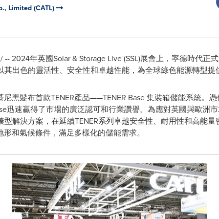
., Limited (CATL)
- 2024年英國Solar & Storage Live (SSL)展會上，寧德時
 Flex以其出色的靈活性、安全性和卓越性能，為全球綠色能源轉型
髮布首款TENER產品——TENER Base 集裝箱儲能系統。憑
 Base迅速贏得了市場的廣泛認可和行業讚譽。為應對英國與歐
ex緊湊型解決方案，在延續TENER系列卓越安全性、耐用性和高
地形和氣候條件，滿足多樣化的儲能需求。