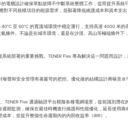
運作的電櫃設計確保單點故障不中斷系統整體工作，從而提升系統
靈活應對不同規模項目的能源需求，並顯著降低維護成本和資本支出（
 能在 -40°C 至 60°C 的寬溫域環境中穩定運行，支持高達 4000 
極端天氣條件。不論是在城市環境，還是在沙漠、高山等極端條件下，TE
系統部署的重要挑戰。TENER Flex 專為解決這一問題而設
。
Flex對噪聲和安全管理有著嚴苛的把控。優化後的結構設計將噪音水
。
首要任務。TENER Flex 通過驗證平台模擬各種電網場景，提前識
命週期監測，確保在最佳時機進行維護和性能優化，延長使用壽
運營成本，並提升整個生命週期內的內部收益率（IRR）。