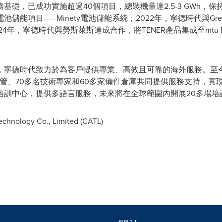
礎，已成功實施超過40個項目，總裝機量達2.5-3 GWh，保
能項目——Minety電池儲能系統；2022年，寧德時代與Gres
4年，寧德時代與勞斯萊斯達成合作，將TENER產品集成至mtu En
，寧德時代致力於為客戶提供專業、高效且可靠的海外服務。至
名主管、70多名技術專家和60多家備件倉庫共同提供服務支持，實
培訓中心，提供多語言服務，未來將在全球範圍內開展20多場培
hnology Co., Limited (CATL)