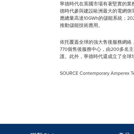
寧德時代在英國市場有著堅實的業務基
德時代參與建設歐洲最大的電網側電池儲
應總量高達10GWh的儲能系統；202
推動儲能技術應用。
依托覆蓋全球的強大售後服務網絡
770個售後服務中心，由200多
護。此外，寧德時代還成立了全球
SOURCE Contemporary Amperex Tec