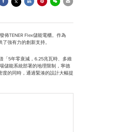
代正式發佈TENER Flex儲能電櫃。作為
提供了強有力的創新支持。
借「5年零衰減，6.25兆瓦時、多維
洲市場儲能系統部署的地理限制，寧德
能量密度的同時，通過緊湊的設計大幅提